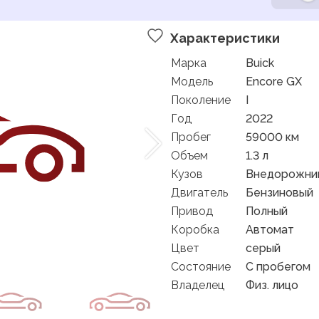
Характеристики
Марка
Buick
Модель
Encore GX
Поколение
I
Год
2022
Пробег
59000 км
Объем
1.3 л
Кузов
Внедорожник
Двигатель
Бензиновый
Привод
Полный
Коробка
Автомат
Цвет
серый
Состояние
C пробегом
Владелец
Физ. лицо