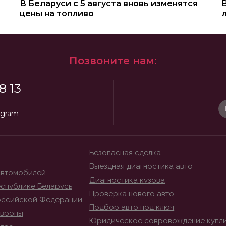
В Беларуси с 5 августа вновь изменятся
цены на топливо
Позвоните нам:
8 13
egram
Безопасная сделка
Выездная диагностика авто
автомобилей
Диагностика кузова
спублике Беларусь
Проверка нового авто
оссийской Федерации
Подбор авто под ключ
Европы
Юридическое совровождение купл