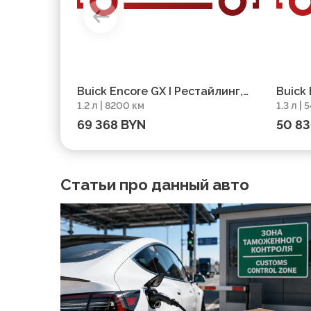
Buick Encore GX I Рестайлинг,
Buick 
1.2 л | 8200 км
1.3 л |
2023, пробег 8200 км
54000
69 368 BYN
50 8
Статьи про данный авто