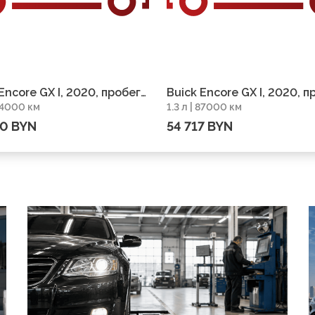
Encore GX I, 2020, пробег
Buick Encore GX I, 2020, п
 54000 км
1.3 л | 87000 км
 км
87000 км
30 BYN
54 717 BYN