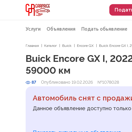
Подат
Услуги
Объявления
Подать обьявление
Главная
Каталог
Buick
Encore GX
Buick Encore GX I,
Разместить объявление о продаже
Подбор автомобиля
Buick Encore GX I, 202
Подбор автомобиля из Российской Феде
59000 км
Подбор автомобиля из Европы
87
Опубликовано 19.02.2026
Проверка автомобиля перед покупкой
№1078028
Автомобиль снят с продаж
Данное объявление доступно только