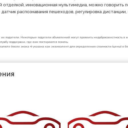
й отделкой, инновационная мультимедиа, можно говорить по
 датчик распознавания пешеходов, регулировка дистанции, 
их податели. Некоторые податели объявлений могут проявить недобросовестность в ко
лужбу поддержки, где вам постараются помочь.
валюте (после знака ≈) указана как эквивалент для определения стоимости (цены) в 
ения