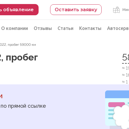
ь объявление
Оставить заявку
Мин
О компании
Отзывы
Статьи
Контакты
Автосерв
 2022, пробег 59000 км
Безопасная сделка
2, пробег
5
рации
Подбор автомобиля из Китая
≈ 
Автоэксперт на день
≈ 
Компьютерная диагностика
≈ 
и
 по прямой ссылке