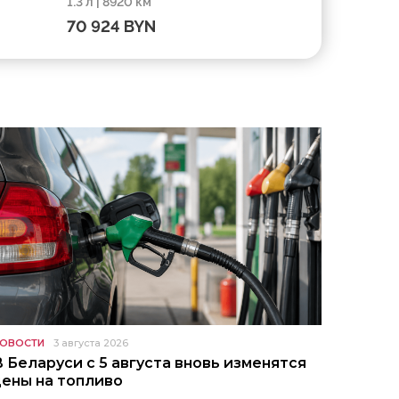
1.3 л | 8920 км
1.3 л | 5000 
2023, пробег 8920 км
2024, про
70 924 BYN
73 859 B
ОВОСТИ
3 августа 2026
В Беларуси с 5 августа вновь изменятся
цены на топливо