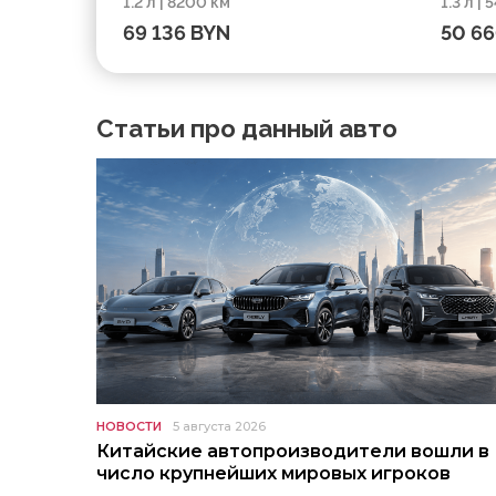
1.2 л | 8200 км
1.3 л |
2023, пробег 8200 км
54000
69 136 BYN
50 6
Статьи про данный авто
НОВОСТИ
5 августа 2026
Китайские автопроизводители вошли в
число крупнейших мировых игроков