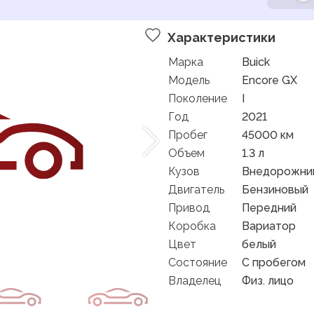
Характеристики
Марка
Buick
Модель
Encore GX
Поколение
I
Год
2021
Пробег
45000 км
Объем
1.3 л
Кузов
Внедорожник
Двигатель
Бензиновый
Привод
Передний
Коробка
Вариатор
Цвет
белый
Состояние
C пробегом
Владелец
Физ. лицо