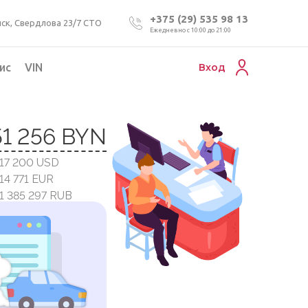
+375 (29) 535 98 13
ск, Свердлова 23/7 СТО
Ежедневно с 10:00 до 21:00
ис
VIN
Вход
Подбор коммерческого авто
51 256 BYN
Проверка VIN номера авто
 17 200 USD
Пригон авто из Беларуси
 14 771 EUR
Подбор мотоцикла
 1 385 297 RUB