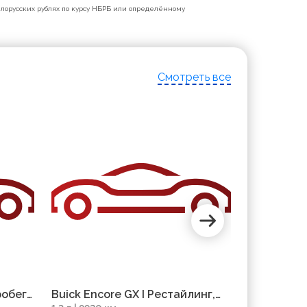
белорусских рублях по курсу НБРБ или определённому
Смотреть все
робег
Buick Encore GX I Рестайлинг,
Buick Enco