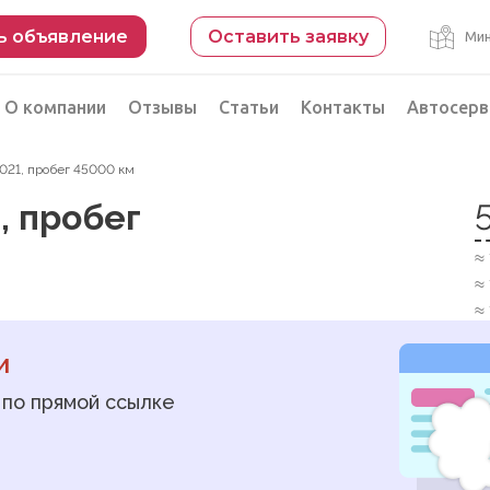
ь объявление
Оставить заявку
Мин
О компании
Отзывы
Статьи
Контакты
Автосерв
2021, пробег 45000 км
Безопасная сделка
1, пробег
рации
Подбор автомобиля из Китая
≈
Автоэксперт на день
≈
Компьютерная диагностика
≈
и
 по прямой ссылке