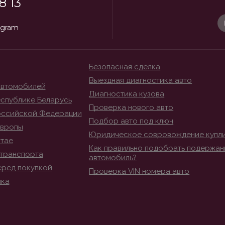
8 13
egram
Безопасная сделка
Выездная диагностика авто
автомобилей
Диагностика кузова
спублике Беларусь
Проверка нового авто
оссийской Федерации
Подбор авто под ключ
Европы
Юридическое совровождение купл
итае
Как правильно подобрать подержан
транспорта
автомобиль?
еред покупкой
Проверка VIN номера авто
ика