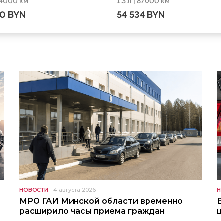
 54000 км
1.3 л | 87000 км
 км
87000 км
60 BYN
54 534 BYN
НОВОСТИ
4 августа 2026
Н
МРО ГАИ Минской области временно
расширило часы приема граждан