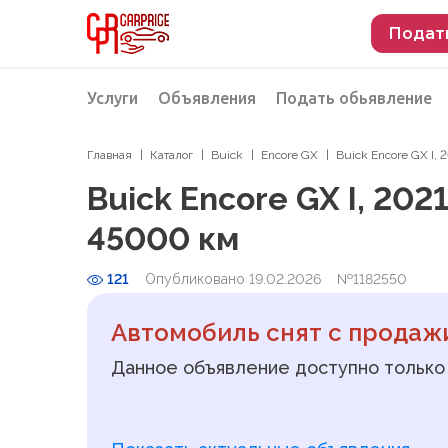
Подат
Услуги
Объявления
Подать обьявление
Главная
Каталог
Buick
Encore GX
Buick Encore GX I, 
Разместить объявление о продаже
Подбор автомобиля
Buick Encore GX I, 202
Подбор автомобиля из Российской Феде
45000 км
Подбор автомобиля из Европы
121
Опубликовано 19.02.2026
Проверка автомобиля перед покупкой
№1182550
Автомобиль снят с продаж
Данное объявление доступно только