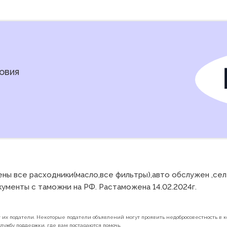
овия
ы все расходники(масло,все фильтры),авто обслужен ,сел и 
окументы с таможни на РФ. Растаможена 14.02.2024г. 
их податели. Некоторые податели объявлений могут проявить недобросовестность в ко
лужбу поддержки, где вам постараются помочь.