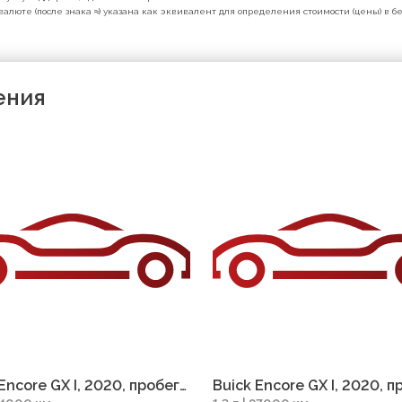
валюте (после знака ≈) указана как эквивалент для определения стоимости (цены) в 
ения
Encore GX I, 2020, пробег
Buick Encore GX I, 2020, п