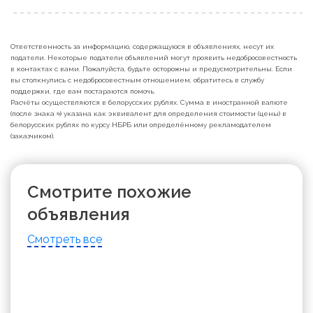
Ответственность за информацию, содержащуюся в объявлениях, несут их
податели. Некоторые податели объявлений могут проявить недобросовестность
в контактах с вами. Пожалуйста, будьте осторожны и предусмотрительны. Если
вы столкнулись с недобросовестным отношением, обратитесь в службу
поддержки, где вам постараются помочь.
Расчёты осуществляются в белорусских рублях. Сумма в иностранной валюте
(после знака ≈) указана как эквивалент для определения стоимости (цены) в
белорусских рублях по курсу НБРБ или определённому рекламодателем
(заказчиком).
Смотрите похожие
объявления
Смотреть все