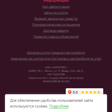
Информация
Как сделать заказ
Цены на услуги
Возврат денежных средств
Пользовательское соглашение
Договор оферты
Правила подачи объявлений
Договор купли-продажи автомобиля
Заявление на снятие или постановку автомобиля на учёт
ООО «КАРПРАЙС»
220015, РБ, г. Минск, ул. Я. Мавра, 22А, каб.11.
УНП 192632399
Свидетельство о государственной регистрации
№192632399 08.04.2016
Для обеспечения удобства пользователей сайта
используются cookies.
Подробнее