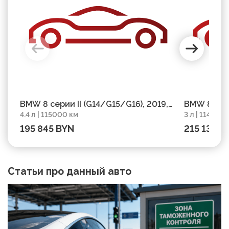
BMW 8 серии II (G14/G15/G16), 2019,
BMW 8 сери
4.4 л | 115000 км
3 л | 114881 
пробег 115000 км
пробег 114
195 845 BYN
215 131 B
Статьи про данный авто