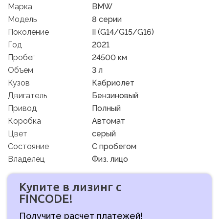
Марка
BMW
Модель
8 серии
Поколение
II (G14/G15/G16)
Год
2021
Пробег
24500 км
Объем
3 л
Кузов
Кабриолет
Двигатель
Бензиновый
Привод
Полный
Коробка
Автомат
Цвет
серый
Состояние
C пробегом
Владелец
Физ. лицо
Купите в лизинг с
FINCODE!
Получите расчет платежей!