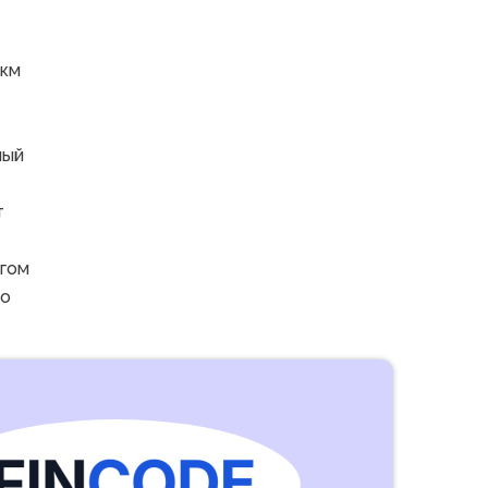
 км
ный
т
гом
цо