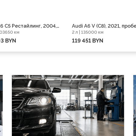
A6 C5 Рестайлинг, 2004,
Audi A6 V (C8), 2021, проб
 303650 км
2 л | 135000 км
г 303650 км
135000 км
03 BYN
119 451 BYN