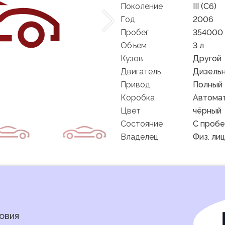
Поколение
III (C6)
Год
2006
Пробег
354000
Объем
3 л
Кузов
Другой
Двигатель
Дизель
Привод
Полный
Коробка
Автома
Цвет
чёрный
Состояние
C пробе
Владелец
Физ. ли
овия