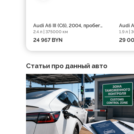
Audi A6 III (C6), 2004, пробег
Audi 
2.4 л | 375000 км
1.9 л |
375000 км
пробе
24 967 BYN
29 0
Статьи про данный авто