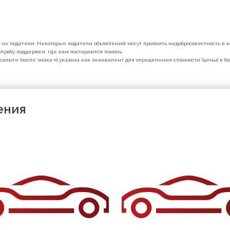
их податели. Некоторые податели объявлений могут проявить недобросовестность в ко
лужбу поддержки, где вам постараются помочь.
валюте (после знака ≈) указана как эквивалент для определения стоимости (цены) в 
ения