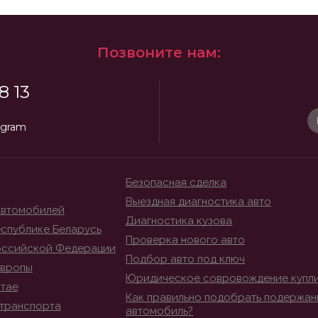
Позвоните нам:
8 13
egram
Безопасная сделка
Выездная диагностика авто
автомобилей
Диагностика кузова
спублике Беларусь
Проверка нового авто
оссийской Федерации
Подбор авто под ключ
Европы
Юридическое совровождение купл
итае
Как правильно подобрать подержан
транспорта
автомобиль?