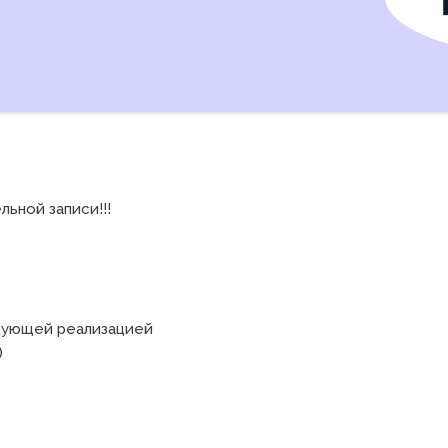
ной записи!!!

дующей реализацией


