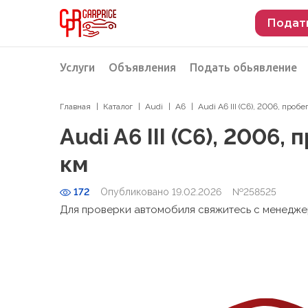
Подат
Услуги
Объявления
Подать обьявление
Главная
Каталог
Audi
A6
Audi A6 III (C6), 2006, проб
Разместить объявление о продаже
Подбор автомобиля
Audi A6 III (C6), 2006,
Подбор автомобиля из Российской Феде
км
Подбор автомобиля из Европы
172
Опубликовано 19.02.2026
Проверка автомобиля перед покупкой
№258525
Для проверки автомобиля свяжитесь с менедж