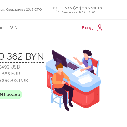
+375 (29) 535 98 13
ск, Свердлова 23/7 СТО
Ежедневно с 10:00 до 21:00
ис
VIN
Вход
Подбор коммерческого авто
0 362 BYN
Проверка VIN номера авто
13499 USD
Пригон авто из Беларуси
1 565 EUR
Подбор мотоцикла
1 096 793 RUB
YN Гродно