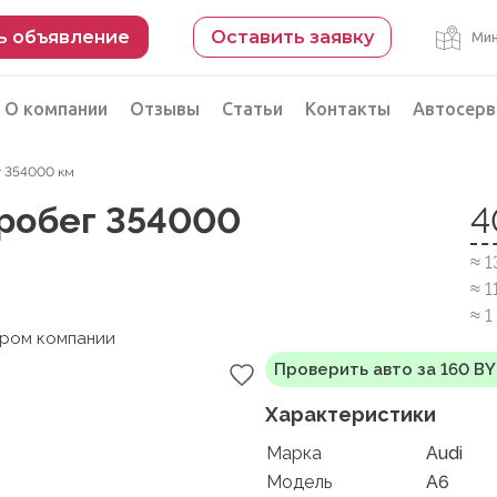
ь объявление
Оставить заявку
Мин
О компании
Отзывы
Статьи
Контакты
Автосерв
ег 354000 км
Безопасная сделка
 пробег 354000
4
рации
Подбор автомобиля из Китая
≈ 
Автоэксперт на день
≈ 1
Компьютерная диагностика
≈ 
ером компании
Проверить авто за 160 B
Характеристики
Марка
Audi
Модель
A6