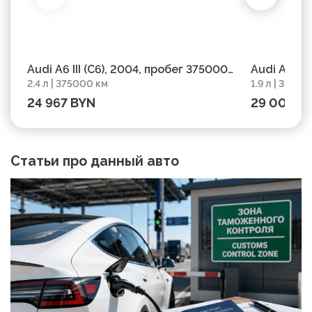
Audi A6 III (C6), 2004, пробег 375000
Audi A6 C5
2.4 л | 375000 км
1.9 л | 30365
км
303650 км
24 967 BYN
29 003 B
Статьи про данный авто