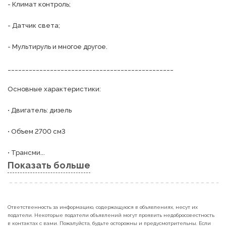
- Климат контроль;

- Датчик света;

- Мультируль и многое другое.

_______________________________________________

Основные характеристики:

• Двигатель: дизель

• Объем 2700 см3

• Трансми...
Показать больше
Ответственность за информацию, содержащуюся в объявлениях, несут их
податели. Некоторые податели объявлений могут проявить недобросовестность
в контактах с вами. Пожалуйста, будьте осторожны и предусмотрительны. Если