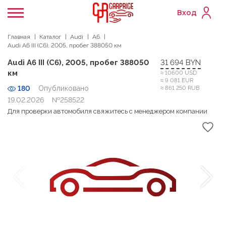
Вход
Главная
Каталог
Audi
A6
Audi A6 III (C6), 2005, пробег 388050 км
Audi A6 III (C6), 2005, пробег 388050
31 694 BYN
км
≈ 10600 USD
≈ 9 081 EUR
180
Опубликовано
≈ 861 250 RUB
19.02.2026
№258522
Для проверки автомобиля свяжитесь с менеджером компании