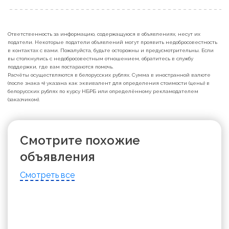
Ответственность за информацию, содержащуюся в объявлениях, несут их
податели. Некоторые податели объявлений могут проявить недобросовестность
в контактах с вами. Пожалуйста, будьте осторожны и предусмотрительны. Если
вы столкнулись с недобросовестным отношением, обратитесь в службу
поддержки, где вам постараются помочь.
Расчёты осуществляются в белорусских рублях. Сумма в иностранной валюте
(после знака ≈) указана как эквивалент для определения стоимости (цены) в
белорусских рублях по курсу НБРБ или определённому рекламодателем
(заказчиком).
Смотрите похожие
объявления
Смотреть все