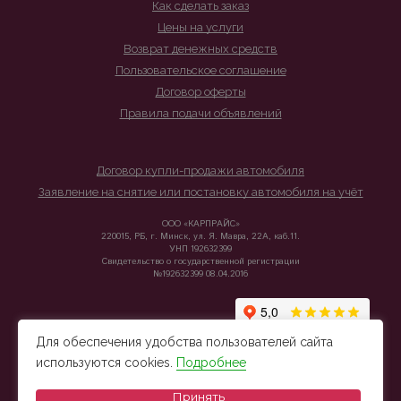
Как сделать заказ
Цены на услуги
Возврат денежных средств
Пользовательское соглашение
Договор оферты
Правила подачи объявлений
Договор купли-продажи автомобиля
Заявление на снятие или постановку автомобиля на учёт
ООО «КАРПРАЙС»
220015, РБ, г. Минск, ул. Я. Мавра, 22А, каб.11.
УНП 192632399
Свидетельство о государственной регистрации
№192632399 08.04.2016
Для обеспечения удобства пользователей сайта
используются cookies.
Подробнее
Принять