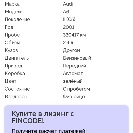
Марка
Audi
Модель
A6
Поколение
II (C5)
Год
2001
Пробег
330417 км
Объем
2.4 л
Кузов
Другой
Двигатель
Бензиновый
Привод
Передний
Коробка
Автомат
Цвет
зелёный
Состояние
C пробегом
Владелец
Физ. лицо
Купите в лизинг с
FINCODE!
Получите расчет платежей!