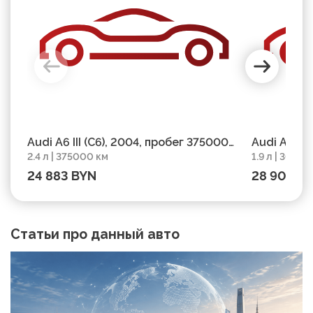
Audi A6 III (C6), 2004, пробег 375000
Audi A6 C5
2.4 л | 375000 км
1.9 л | 30365
км
303650 км
24 883 BYN
28 906 B
Статьи про данный авто