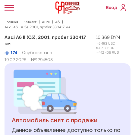
Вход
Главная
Каталог
Audi
A6
Audi A6 II (C5), 2001, пробег 330417 км
Audi A6 II (C5), 2001, пробег 330417
16 369 BYN
км
≈ 5 493 USD
≈ 4 717 EUR
174
Опубликовано
≈ 442 405 RUB
19.02.2026
№1294508
Автомобиль снят с продажи
Данное объявление доступно только по