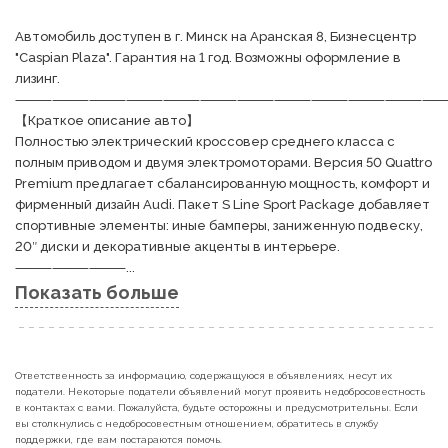
Автомобиль доступен в г. Минск на Аранская 8, Бизнесцентр 
"Caspian Plaza". Гарантия на 1 год. Возможны оформление в 
лизинг.

⸻⸻⸻⸻⸻⸻⸻⸻⸻⸻⸻⸻
【Краткое описание авто】

Полностью электрический кроссовер среднего класса с 
полным приводом и двумя электромоторами. Версия 50 Quattro 
Premium предлагает сбалансированную мощность, комфорт и 
фирменный дизайн Audi. Пакет S Line Sport Package добавляет 
спортивные элементы: иные бамперы, заниженную подвеску, 
20″ диски и декоративные акценты в интерьере.

⸻⸻⸻...
Показать больше
Ответственность за информацию, содержащуюся в объявлениях, несут их
податели. Некоторые податели объявлений могут проявить недобросовестность
в контактах с вами. Пожалуйста, будьте осторожны и предусмотрительны. Если
вы столкнулись с недобросовестным отношением, обратитесь в службу
поддержки, где вам постараются помочь.