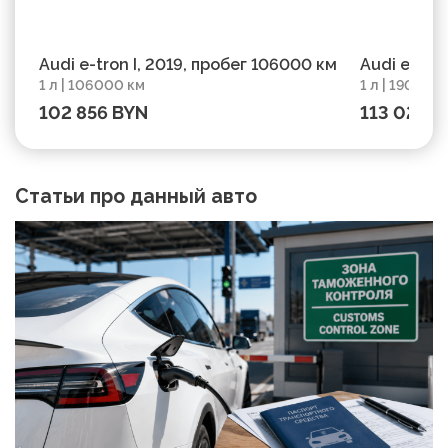
Audi e-tron I, 2019, пробег 106000 км
Audi e-tro
1 л | 106000 км
1 л | 19000 
102 856 BYN
113 022 
Статьи про данный авто