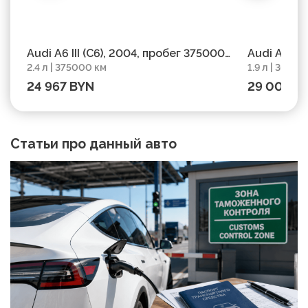
Audi A6 III (C6), 2004, пробег 375000
Audi A6 C5
2.4 л | 375000 км
1.9 л | 30365
км
303650 км
24 967 BYN
29 003 B
Статьи про данный авто