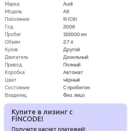
Марка
Audi
Модель
A6
Поколение
III (C6)
Год
2006
Пробег
315600 км
Объем
2.7 л
Кузов
Другой
Двигатель
Дизельный
Привод
Полный
Коробка
Автомат
Цвет
чёрный
Состояние
C пробегом
Владелец
Физ. лицо
Купите в лизинг с
FINCODE!
Получите расчет платежей!