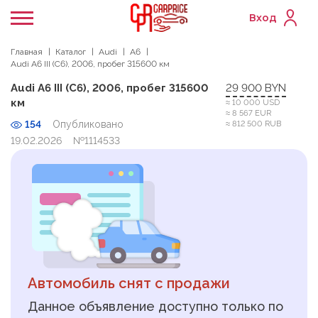
Вход
Главная
Каталог
Audi
A6
Audi A6 III (C6), 2006, пробег 315600 км
Audi A6 III (C6), 2006, пробег 315600
29 900 BYN
км
≈ 10 000 USD
≈ 8 567 EUR
154
Опубликовано
≈ 812 500 RUB
19.02.2026
№1114533
Автомобиль снят с продажи
Данное объявление доступно только по