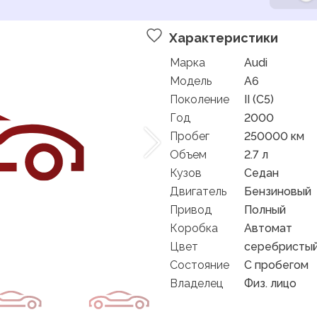
Характеристики
Марка
Audi
Модель
A6
Поколение
II (C5)
Год
2000
Пробег
250000 км
Объем
2.7 л
Кузов
Седан
Двигатель
Бензиновый
Привод
Полный
Коробка
Автомат
Цвет
серебристы
Состояние
C пробегом
Владелец
Физ. лицо