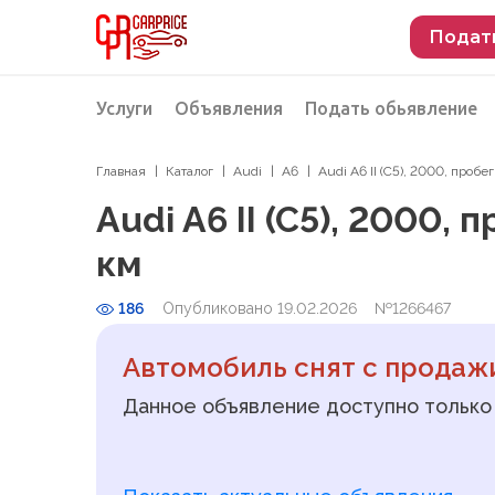
Подат
Услуги
Объявления
Подать обьявление
Главная
Каталог
Audi
A6
Audi A6 II (C5), 2000, проб
Разместить объявление о продаже
Подбор автомобиля
Audi A6 II (C5), 2000,
Подбор автомобиля из Российской Феде
км
Подбор автомобиля из Европы
186
Опубликовано 19.02.2026
Проверка автомобиля перед покупкой
№1266467
Автомобиль снят с продаж
Данное объявление доступно только