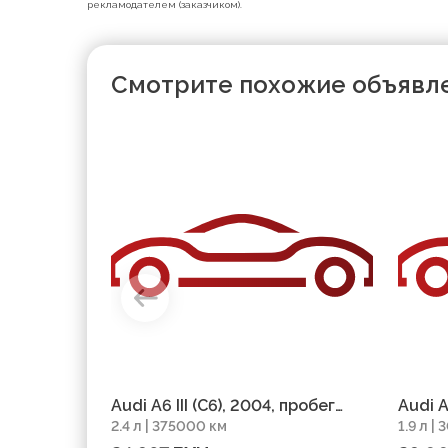
рекламодателем (заказчиком).
Смотрите похожие объявл
Audi A6 III (C6), 2004, пробег
Audi 
2.4 л | 375000 км
1.9 л |
375000 км
пробе