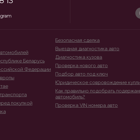
8 13
egram
Безопасная сделка
Выездная диагностика авто
автомобилей
Диагностика кузова
спублике Беларусь
Проверка нового авто
оссийской Федерации
Подбор авто под ключ
Европы
Юридическое совровождение купл
итае
Как правильно подобрать подержан
транспорта
автомобиль?
еред покупкой
Проверка VIN номера авто
ика