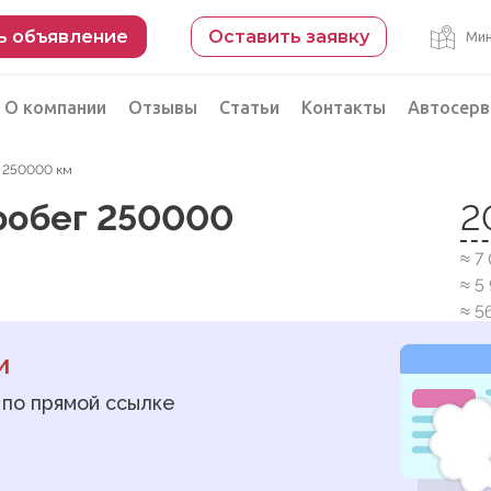
ь объявление
Оставить заявку
Мин
О компании
Отзывы
Статьи
Контакты
Автосерв
ег 250000 км
Безопасная сделка
 пробег 250000
2
рации
Подбор автомобиля из Китая
≈ 7
Автоэксперт на день
≈ 5
Компьютерная диагностика
≈ 5
и
 по прямой ссылке