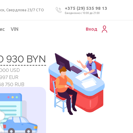
+375 (29) 535 98 13
ск, Свердлова 23/7 СТО
Ежедневно с 10:00 до 21:00
ис
VIN
Вход
Подбор коммерческого авто
0 930 BYN
Проверка VIN номера авто
 000 USD
Пригон авто из Беларуси
 997 EUR
Подбор мотоцикла
68 750 RUB