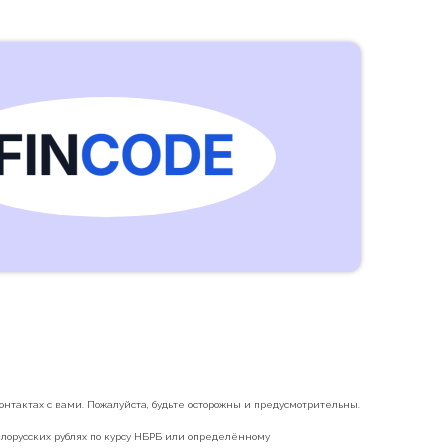
нтактах с вами. Пожалуйста, будьте осторожны и предусмотрительны.
белорусских рублях по курсу НБРБ или определённому