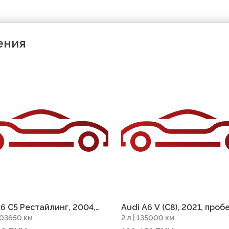
ения
A6 C5 Рестайлинг, 2004,
Audi A6 V (C8), 2021, проб
 303650 км
2 л | 135000 км
г 303650 км
135000 км