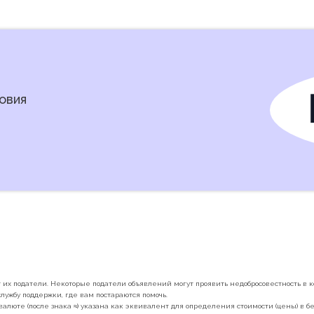
овия
их податели. Некоторые податели объявлений могут проявить недобросовестность в ко
лужбу поддержки, где вам постараются помочь.
валюте (после знака ≈) указана как эквивалент для определения стоимости (цены) в 