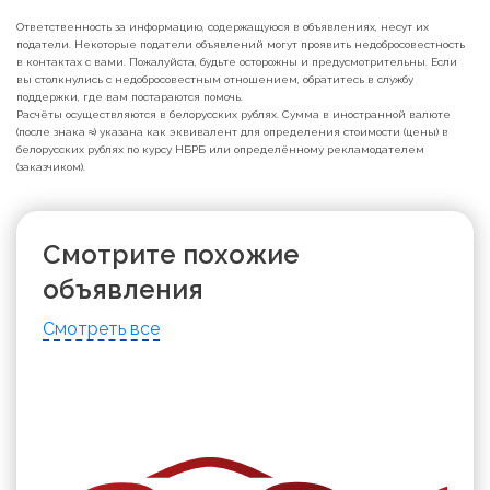
Ответственность за информацию, содержащуюся в объявлениях, несут их
податели. Некоторые податели объявлений могут проявить недобросовестность
в контактах с вами. Пожалуйста, будьте осторожны и предусмотрительны. Если
вы столкнулись с недобросовестным отношением, обратитесь в службу
поддержки, где вам постараются помочь.
Расчёты осуществляются в белорусских рублях. Сумма в иностранной валюте
(после знака ≈) указана как эквивалент для определения стоимости (цены) в
белорусских рублях по курсу НБРБ или определённому рекламодателем
(заказчиком).
Смотрите похожие
объявления
Смотреть все