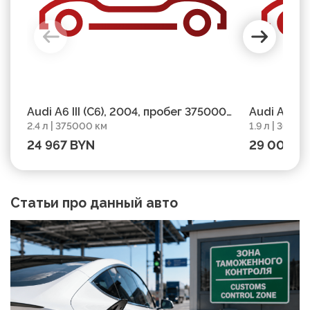
Audi A6 III (C6), 2004, пробег 375000
Audi A6 C5
2.4 л | 375000 км
1.9 л | 30365
км
303650 км
24 967 BYN
29 003 B
Статьи про данный авто