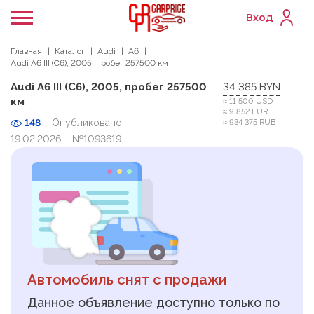
Вход
Главная
Каталог
Audi
A6
Audi A6 III (C6), 2005, пробег 257500 км
Audi A6 III (C6), 2005, пробег 257500
34 385 BYN
км
≈ 11 500 USD
≈ 9 852 EUR
148
Опубликовано
≈ 934 375 RUB
19.02.2026
№1093619
Автомобиль снят с продажи
Данное объявление доступно только по