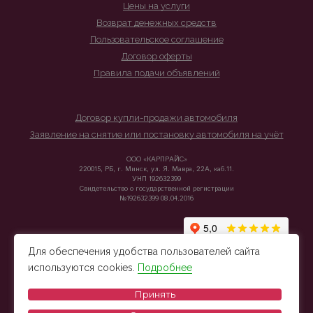
Цены на услуги
Возврат денежных средств
Пользовательское соглашение
Договор оферты
Правила подачи объявлений
Договор купли-продажи автомобиля
Заявление на снятие или постановку автомобиля на учёт
ООО «КАРПРАЙС»
220015, РБ, г. Минск, ул. Я. Мавра, 22А, каб.11.
УНП 192632399
Свидетельство о государственной регистрации
№192632399 08.04.2016
Для обеспечения удобства пользователей сайта
используются cookies.
Подробнее
Принять