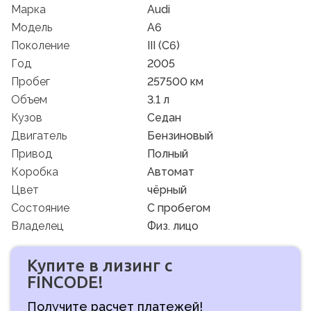
Марка
Audi
Модель
A6
Поколение
III (C6)
Год
2005
Пробег
257500 км
Объем
3.1 л
Кузов
Седан
Двигатель
Бензиновый
Привод
Полный
Коробка
Автомат
Цвет
чёрный
Состояние
C пробегом
Владелец
Физ. лицо
Купите в лизинг с
FINCODE!
Получите расчет платежей!