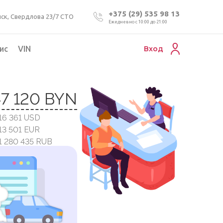
+375 (29) 535 98 13
ск, Свердлова 23/7 СТО
Ежедневно с 10:00 до 21:00
ис
VIN
Вход
Подбор коммерческого авто
47 120 BYN
Проверка VIN номера авто
 16 361 USD
Пригон авто из Беларуси
 13 501 EUR
Подбор мотоцикла
 1 280 435 RUB