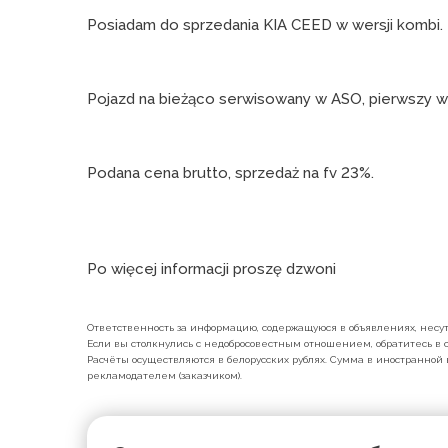
Posiadam do sprzedania KIA CEED w wersji kombi.
Pojazd na bieżąco serwisowany w ASO, pierwszy wła
Podana cena brutto, sprzedaż na fv 23%.
Po więcej informacji proszę dzwoni
Ответственность за информацию, содержащуюся в объявлениях, несут 
Если вы столкнулись с недобросовестным отношением, обратитесь в с
Расчёты осуществляются в белорусских рублях. Сумма в иностранной 
рекламодателем (заказчиком).