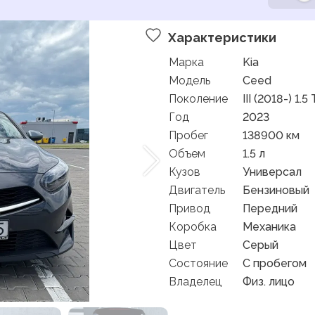
Характеристики
Марка
Kia
Модель
Ceed
Поколение
III (2018-) 1.5
Год
2023
Пробег
138900 км
Объем
1.5 л
Кузов
Универсал
Двигатель
Бензиновый
Привод
Передний
Коробка
Механика
Цвет
Серый
Состояние
C пробегом
Владелец
Физ. лицо