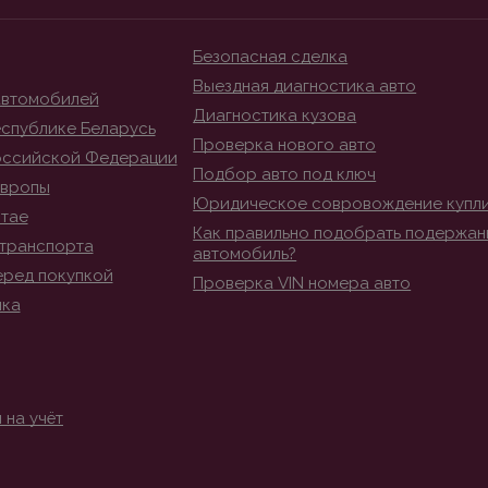
Безопасная сделка
Выездная диагностика авто
автомобилей
Диагностика кузова
спублике Беларусь
Проверка нового авто
оссийской Федерации
Подбор авто под ключ
Европы
Юридическое совровождение купл
итае
Как правильно подобрать подержан
транспорта
автомобиль?
еред покупкой
Проверка VIN номера авто
ика
 на учёт