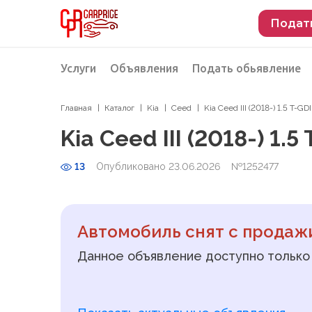
Подат
Услуги
Объявления
Подать обьявление
Главная
Каталог
Kia
Ceed
Kia Ceed III (2018-) 1.5 T-GD
Разместить объявление о продаже
Подбор автомобиля
Kia Ceed III (2018-) 1.5
Подбор автомобиля из Российской Феде
13
Опубликовано 23.06.2026
№1252477
Подбор автомобиля из Европы
Проверка автомобиля перед покупкой
Автомобиль снят с продаж
Данное объявление доступно только