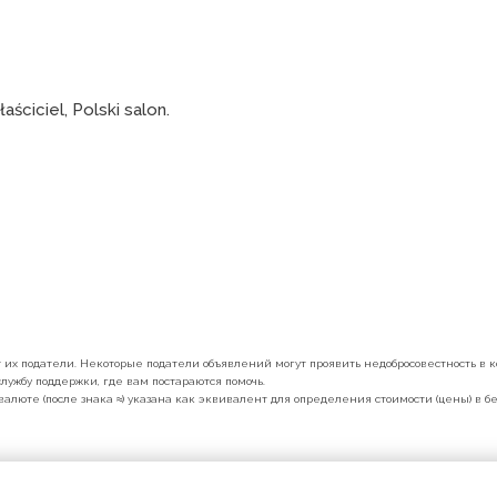
ściciel, Polski salon.
их податели. Некоторые податели объявлений могут проявить недобросовестность в ко
лужбу поддержки, где вам постараются помочь.
валюте (после знака ≈) указана как эквивалент для определения стоимости (цены) в 