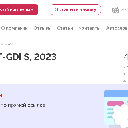
ь объявление
Оставить заявку
Мин
О компании
Отзывы
Статьи
Контакты
Автосерв
I S, 2023
Безопасная сделка
 T-GDI S, 2023
рации
Подбор автомобиля из Китая
≈
Автоэксперт на день
≈
Компьютерная диагностика
≈
и
 по прямой ссылке