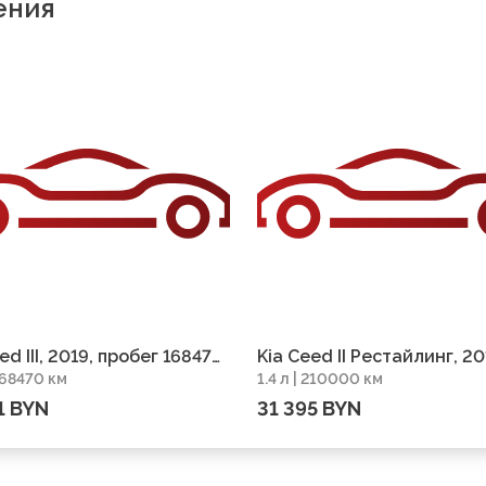
ения
ed III, 2019, пробег 168470
Kia Ceed II Рестайлинг, 20
 168470 км
1.4 л | 210000 км
пробег 210000 км
1 BYN
31 395 BYN