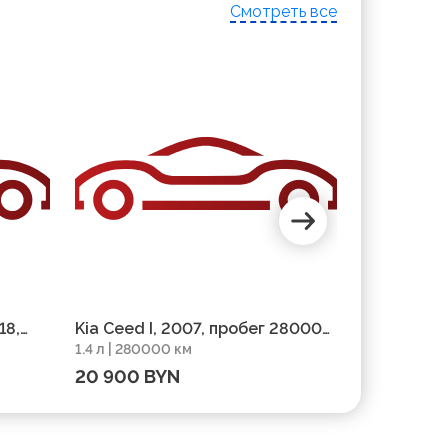
Смотреть все
18,
Kia Ceed I, 2007, пробег 280000
Kia Ceed I
1.4 л | 280000 км
1.4 л | 2180
км
пробег 21
20 900 BYN
33 784 B