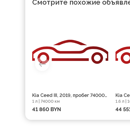
Смотрите похожие объявл
Kia Ceed III, 2019, пробег 74000
Kia Ce
1 л | 74000 км
1.6 л |
км
км
41 860 BYN
44 55