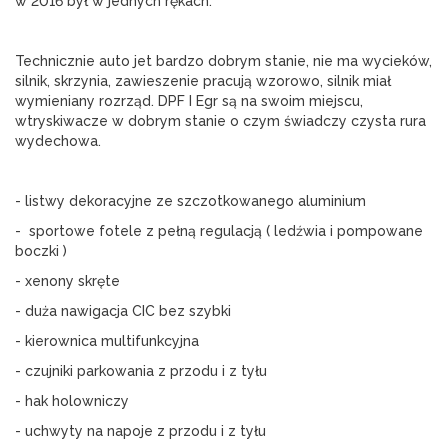
w 2016 był w jednych rękach. 
Technicznie auto jet bardzo dobrym stanie, nie ma wycieków, 
silnik, skrzynia, zawieszenie pracują wzorowo, silnik miał 
wymieniany rozrząd. DPF I Egr są na swoim miejscu, 
wtryskiwacze w dobrym stanie o czym świadczy czysta rura 
wydechowa.
- listwy dekoracyjne ze szczotkowanego aluminium 
-  sportowe fotele z pełną regulacją ( ledźwia i pompowane 
boczki )
- xenony skręte
- duża nawigacja CIC bez szybki 
- kierownica multifunkcyjna
- czujniki parkowania z przodu i z tyłu
- hak holowniczy
- uchwyty na napoje z przodu i z tyłu 