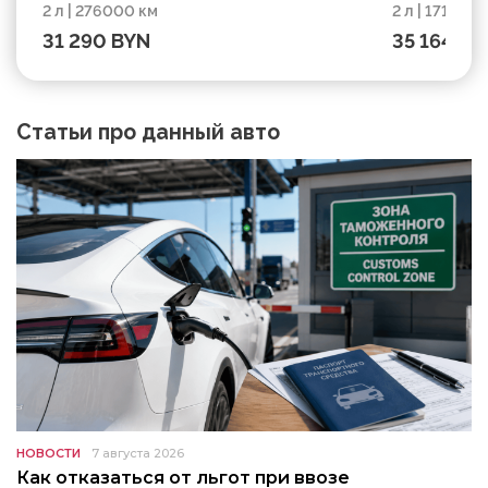
2 л | 276000 км
2 л | 171563 
Рестайлинг, 2008, пробег 276000 км
Рестайлинг
31 290 BYN
35 164 BY
Статьи про данный авто
НОВОСТИ
7 августа 2026
Как отказаться от льгот при ввозе