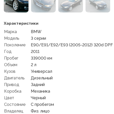
Характеристики
Марка
BMW
Модель
3 серии
Поколение
E90/E91/E92/E93 (2005-2012) 320d DPF Ed
Год
2011
Пробег
339000 км
Объем
2 л
Кузов
Универсал
Двигатель
Дизельный
Привод
Задний
Коробка
Механика
Цвет
Черный
Состояние
C пробегом
Владелец
Физ. лицо