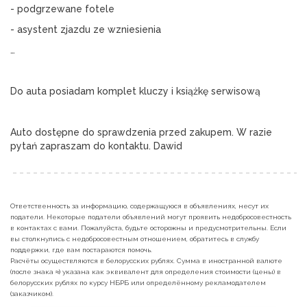
- podgrzewane fotele
- asystent zjazdu ze wzniesienia 
…
Do auta posiadam komplet kluczy i książkę serwisową
Auto dostępne do sprawdzenia przed zakupem. W razie 
pytań zapraszam do kontaktu. Dawid
Ответственность за информацию, содержащуюся в объявлениях, несут их
податели. Некоторые податели объявлений могут проявить недобросовестность
в контактах с вами. Пожалуйста, будьте осторожны и предусмотрительны. Если
вы столкнулись с недобросовестным отношением, обратитесь в службу
поддержки, где вам постараются помочь.
Расчёты осуществляются в белорусских рублях. Сумма в иностранной валюте
(после знака ≈) указана как эквивалент для определения стоимости (цены) в
белорусских рублях по курсу НБРБ или определённому рекламодателем
(заказчиком).