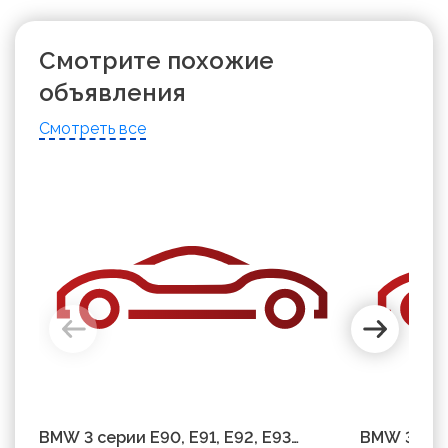
Смотрите похожие
объявления
Смотреть все
BMW 3 серии E90, E91, E92, E93
BMW 3 сери