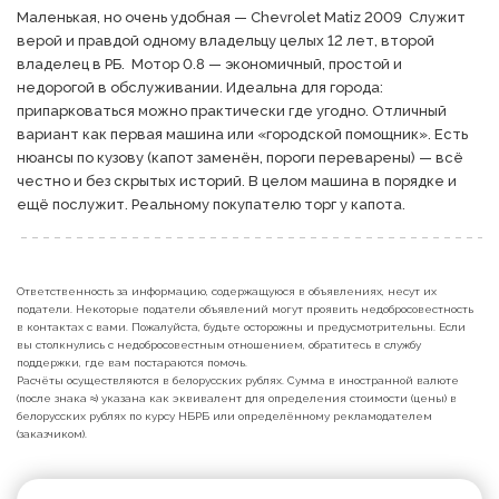
Маленькая, но очень удобная — Chevrolet Matiz 2009  Служит 
верой и правдой одному владельцу целых 12 лет, второй 
владелец в РБ.  Мотор 0.8 — экономичный, простой и 
недорогой в обслуживании. Идеальна для города: 
припарковаться можно практически где угодно. Отличный 
вариант как первая машина или «городской помощник». Есть 
нюансы по кузову (капот заменён, пороги переварены) — всё 
честно и без скрытых историй. В целом машина в порядке и 
ещё послужит. Реальному покупателю торг у капота.
Ответственность за информацию, содержащуюся в объявлениях, несут их
податели. Некоторые податели объявлений могут проявить недобросовестность
в контактах с вами. Пожалуйста, будьте осторожны и предусмотрительны. Если
вы столкнулись с недобросовестным отношением, обратитесь в службу
поддержки, где вам постараются помочь.
Расчёты осуществляются в белорусских рублях. Сумма в иностранной валюте
(после знака ≈) указана как эквивалент для определения стоимости (цены) в
белорусских рублях по курсу НБРБ или определённому рекламодателем
(заказчиком).