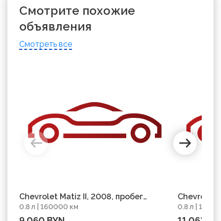
Смотрите похожие
объявления
Смотреть все
Chevrolet Matiz II, 2008, пробег
Chevrolet M
0.8 л | 160000 км
0.8 л | 1280
160000 км
128000 км
9 060 BYN
11 063 BY