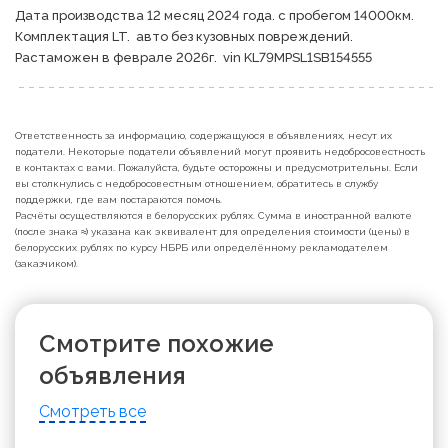
Дата производства 12 месяц 2024 года. с пробегом 14000км. 
Комплектация LT.  авто без кузовных повреждений.  
Растаможен в феврале 2026г.  vin KL79MPSL1SB154555
Ответственность за информацию, содержащуюся в объявлениях, несут их
податели. Некоторые податели объявлений могут проявить недобросовестность
в контактах с вами. Пожалуйста, будьте осторожны и предусмотрительны. Если
вы столкнулись с недобросовестным отношением, обратитесь в службу
поддержки, где вам постараются помочь.
Расчёты осуществляются в белорусских рублях. Сумма в иностранной валюте
(после знака ≈) указана как эквивалент для определения стоимости (цены) в
белорусских рублях по курсу НБРБ или определённому рекламодателем
(заказчиком).
Смотрите похожие
объявления
Смотреть все