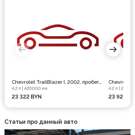
Chevrolet TrailBlazer I, 2002, пробег
Chevrolet T
4.2 л | 420000 км
4.2 л | 28850
420000 км
2007, про
23 322 BYN
23 920 B
Статьи про данный авто