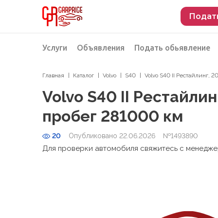
Подат
Услуги
Объявления
Подать обьявление
Главная
Каталог
Volvo
S40
Volvo S40 II Рестайлинг, 
Разместить объявление о продаже
Подбор автомобиля
Volvo S40 II Рестайлин
Подбор автомобиля из Российской Феде
пробег 281000 км
Подбор автомобиля из Европы
20
Опубликовано 22.06.2026
Проверка автомобиля перед покупкой
№1493890
Для проверки автомобиля свяжитесь с менедж