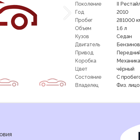
Поколение
II Рестай
Год
2010
Пробег
281000 к
Объем
1.6 л
Кузов
Седан
Двигатель
Бензино
Привод
Передни
Коробка
Механик
Цвет
чёрный
Состояние
C пробег
Владелец
Физ. лицо
овия