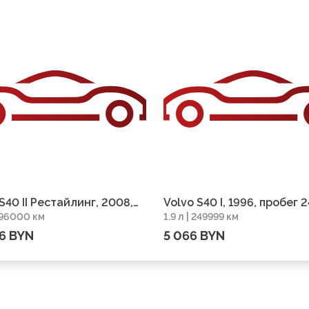
S40 II Рестайлинг, 2008,
Volvo S40 I, 1996, пробег 
 196000 км
1.9 л | 249999 км
г 196000 км
км
6 BYN
5 066 BYN