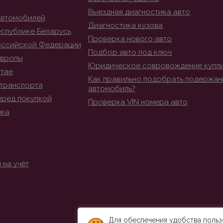
Выездная диагностика авто
автомобилей
Диагностика кузова
спублике Беларусь
Проверка нового авто
оссийской Федерации
Подбор авто под ключ
Европы
Юридическое совровождение купл
итае
Как правильно подобрать подержан
транспорта
автомобиль?
еред покупкой
Проверка VIN номера авто
ика
 на учёт
Для обеспечения удобства польз