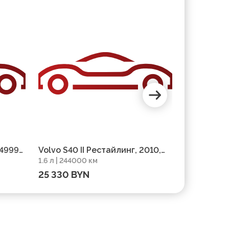
249999
Volvo S40 II Рестайлинг, 2010,
Volvo S40 
1.6 л | 244000 км
1.7 л | 3670
пробег 244000 км
км
25 330 BYN
8 940 BY