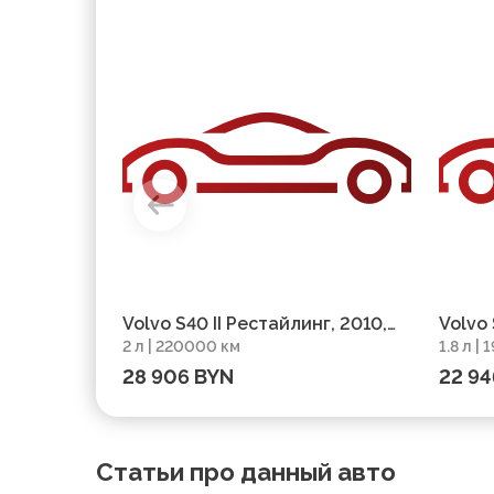
Volvo S40 II Рестайлинг, 2010,
Volvo 
2 л | 220000 км
1.8 л |
пробег 220000 км
пробе
28 906 BYN
22 94
Статьи про данный авто