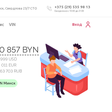
+375 (29) 535 98 13
ск, Свердлова 23/7 СТО
Ежедневно с 10:00 до 21:00
ис
VIN
Вход
Подбор коммерческого авто
0 857 BYN
Проверка VIN номера авто
6999 USD
Пригон авто из Беларуси
6 011 EUR
Подбор мотоцикла
563 703 RUB
YN Минск