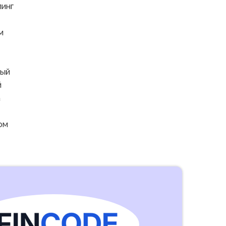
линг
м
вый
й
а
ом