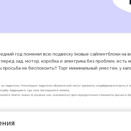
едний год поменял всю подвеску (новые сайлентблоки на в
перед зад, мотор, коробка и электрика без проблем, есть ню
 просьба не беспокоить!! Торг минимальный уместен, у кап
их податели. Некоторые податели объявлений могут проявить недобросовестность в ко
лужбу поддержки, где вам постараются помочь.
валюте (после знака ≈) указана как эквивалент для определения стоимости (цены) в 
ения