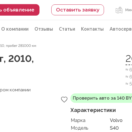
ь объявление
Оставить заявку
Мин
О компании
Отзывы
Статьи
Контакты
Автосерв
2010, пробег 281000 км
Безопасная сделка
г, 2010,
2
рации
Подбор автомобиля из Китая
≈ 
Автоэксперт на день
≈ 
Компьютерная диагностика
≈ 
ером компании
Проверить авто за 140 B
Характеристики
Марка
Volvo
Модель
S40