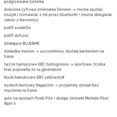
podgrzewane lusterka
dołożona cyfrowa zmieniarka Dension -> można słuchać 
muzyki i rozmawiać z tel przez bluetooth + można obługiwać 
całość z kierownicy
polift scudetto
polift dyfuzor
działające BLUE&ME
dokładka maxton -> uszczerbiona, dostała kamieniem na 
trasie
tarcze hamulcowe EBC turbogroove -> sportowe, trzeba 
brać poprawkę że są głośniejsze
klocki hamulcowe EBC yellowstuff
wydech końcowy Ragazzon -> przyjemny dźwięk bez 
męczenia na trasie
auto na oponach Pirelli P04 + dodaje zimówki Michelin Pilot 
Alpin 5