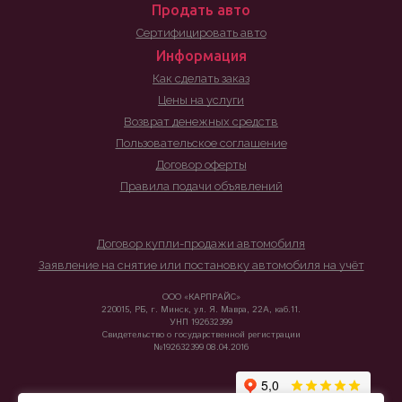
Продать авто
Сертифицировать авто
Информация
Как сделать заказ
Цены на услуги
Возврат денежных средств
Пользовательское соглашение
Договор оферты
Правила подачи объявлений
Договор купли-продажи автомобиля
Заявление на снятие или постановку автомобиля на учёт
ООО «КАРПРАЙС»
220015, РБ, г. Минск, ул. Я. Мавра, 22А, каб.11.
УНП 192632399
Свидетельство о государственной регистрации
№192632399 08.04.2016