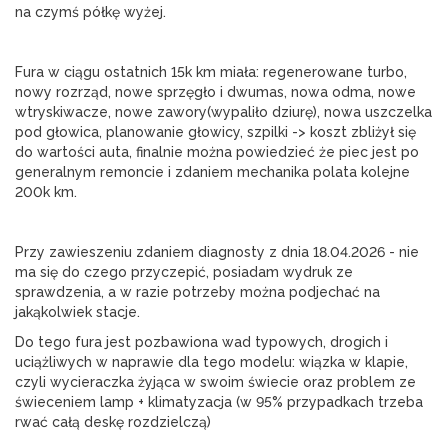
na czymś półkę wyżej.
Fura w ciągu ostatnich 15k km miała: regenerowane turbo, 
nowy rozrząd, nowe sprzęgło i dwumas, nowa odma, nowe 
wtryskiwacze, nowe zawory(wypaliło dziurę), nowa uszczelka 
pod głowica, planowanie głowicy, szpilki -> koszt zbliżył się 
do wartości auta, finalnie można powiedzieć że piec jest po 
generalnym remoncie i zdaniem mechanika polata kolejne 
200k km.
Przy zawieszeniu zdaniem diagnosty z dnia 18.04.2026 - nie 
ma się do czego przyczepić, posiadam wydruk ze 
sprawdzenia, a w razie potrzeby można podjechać na 
jakąkolwiek stacje.
Do tego fura jest pozbawiona wad typowych, drogich i 
uciążliwych w naprawie dla tego modelu: wiązka w klapie, 
czyli wycieraczka żyjąca w swoim świecie oraz problem ze 
świeceniem lamp + klimatyzacja (w 95% przypadkach trzeba 
rwać całą deskę rozdzielczą)