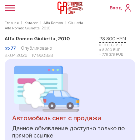
Вход
Главная
Каталог
Alfa Romeo
Giulietta
Alfa Romeo Giulietta, 2010
Alfa Romeo Giulietta, 2010
28 800 BYN
≈ 10 035 USD
77
Опубликовано
≈ 8 300 EUR
≈ 778 378 RUB
27.04.2026
№960828
Автомобиль снят с продажи
Данное объявление доступно только по
прямой ссылке