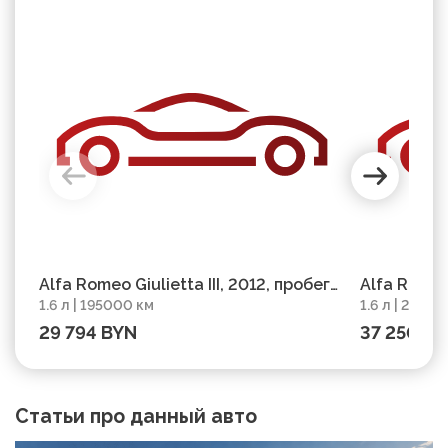
Alfa Romeo Giulietta III, 2012, пробег
Alfa Romeo 
1.6 л | 195000 км
1.6 л | 21800
195000 км
218000 км
29 794 BYN
37 250 B
Статьи про данный авто