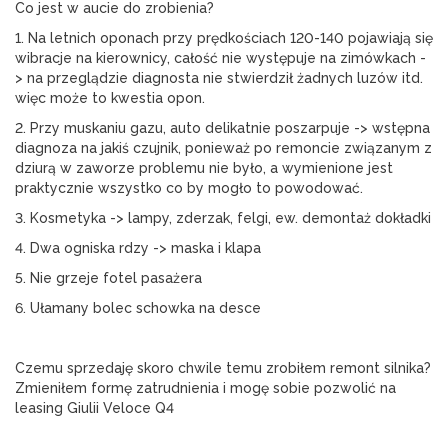
Co jest w aucie do zrobienia?
1. Na letnich oponach przy prędkościach 120-140 pojawiają się 
wibracje na kierownicy, całość nie występuje na zimówkach -
> na przeglądzie diagnosta nie stwierdził żadnych luzów itd. 
więc może to kwestia opon.
2. Przy muskaniu gazu, auto delikatnie poszarpuje -> wstępna 
diagnoza na jakiś czujnik, ponieważ po remoncie związanym z 
dziurą w zaworze problemu nie było, a wymienione jest 
praktycznie wszystko co by mogło to powodować.
3. Kosmetyka -> lampy, zderzak, felgi, ew. demontaż dokładki
4. Dwa ogniska rdzy -> maska i klapa
5. Nie grzeje fotel pasażera
6. Ułamany bolec schowka na desce
Czemu sprzedaję skoro chwile temu zrobiłem remont silnika? 
Zmieniłem formę zatrudnienia i mogę sobie pozwolić na 
leasing Giulii Veloce Q4