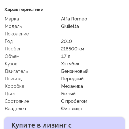
Характеристики
Марка
Alfa Romeo
Модель
Giulietta
Поколение
Год
2010
Пробег
216500 км
Объем
1.7 л
Кузов
Хэтчбек
Двигатель
Бензиновый
Привод
Передний
Коробка
Механика
Цвет
Белый
Состояние
C пробегом
Владелец
Физ. лицо
Купите в лизинг с