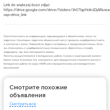
Link do większej ilości zdjęć: 
https://drive.google.com/drive/folders/1hOTqpYe8c1DjARiu
usp=drive_link
Ответственность за информацию, содержащуюся в объявлениях, несут их
податели. Некоторые податели объявлений могут проявить недобросовестность
в контактах с вами. Пожалуйста, будьте осторожны и предусмотрительны. Если
вы столкнулись с недобросовестным отношением, обратитесь в службу
поддержки, где вам постараются помочь.
Расчёты осуществляются в белорусских рублях. Сумма в иностранной валюте
(после знака ≈) указана как эквивалент для определения стоимости (цены) в
белорусских рублях по курсу НБРБ или определённому рекламодателем
(заказчиком).
Смотрите похожие
объявления
Смотреть все