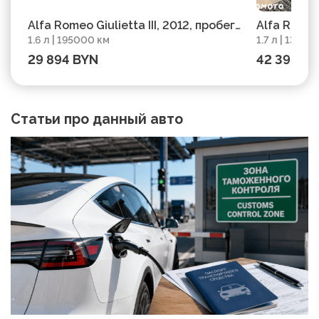
Alfa Romeo Giulietta III, 2012, пробег
Alfa Romeo
1.6 л | 195000 км
1.7 л | 13787
195000 км
2014
29 894 BYN
42 398 B
Статьи про данный авто