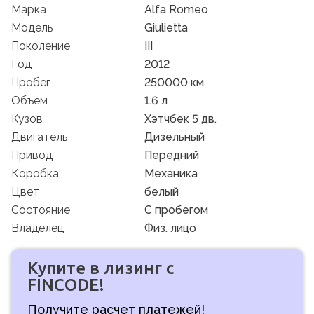
Марка
Alfa Romeo
Модель
Giulietta
Поколение
III
Год
2012
Пробег
250000 км
Объем
1.6 л
Кузов
Хэтчбек 5 дв.
Двигатель
Дизельный
Привод
Передний
Коробка
Механика
Цвет
белый
Состояние
C пробегом
Владелец
Физ. лицо
Купите в лизинг с
FINCODE!
Получите расчет платежей!