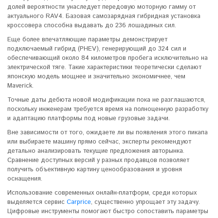
долей вероятности унаследует передовую моторную гамму от
актуального RAV4. Базовая самозарядная гибридная установка
кроссовера способна выдавать до 236 лошадиных сил.
Еще более впечатляющие параметры демонстрирует
подключаемый гибрид (PHEV), генерирующий до 324 сил и
обеспечивающий около 84 километров пробега исключительно на
электрической тяге. Такие характеристики теоретически сделают
японскую модель мощнее и значительно экономичнее, чем
Maverick.
Точные даты дебюта новой модификации пока не разглашаются,
поскольку инженерам требуется время на полноценную разработку
и адаптацию платформы под новые грузовые задачи.
Вне зависимости от того, ожидаете ли вы появления этого пикапа
или выбираете машину прямо сейчас, эксперты рекомендуют
детально анализировать текущие предложения авторынка.
Сравнение доступных версий у разных продавцов позволяет
получить объективную картину ценообразования и уровня
оснащения.
Использование современных онлайн-платформ, среди которых
выделяется сервис
Carprice
, существенно упрощает эту задачу.
Цифровые инструменты помогают быстро сопоставить параметры