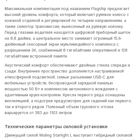
Максимальная комплектация под названием Flagship предлагает
высокий уровень комфорта, который включает рулевое колесо с
кожаной отделкой и регулировкой по четырем направлениям, а
также селектор трансмиссии, вынесенный на рулевую колонку.
Перед глазами водителя находится цифровой приборный щиток
на 8,8 дюйма, а центральное место занимает огромный 15,6-
дюймовый сенсорный экран мультимедийного комплекса с
разрешением 2К, снабженный 8 гигабайтами оперативной и 128
гигабайтами встроенной памяти.
Акустический комфорт обеспечивают двойные стекла спереди и
сзади. Внутреннее пространство дополняется настраиваемой
атмосферной подсветкой, семью разъемами USB-C для
мобильных устройств, беспроводной зарядной панелью
мощностью 50 Вт и комплексом автономного вождения с
адаптивным круиз-контролем. Кресла первого ряда оснащены
вентиляцией, а подогрев предусмотрен для сидений как первого,
так и второго рядов. Полезный объем грузового отсека
варьируется от 383 до 1103 литров.
Технические параметры силовой установки
Движущей силой Wuling Starlight L выступает гибридный силовой