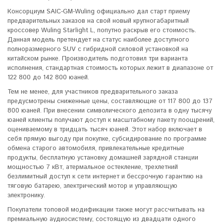
Консорциум SAIC-GM-Wuling официально дал старт приему
предварительных заказов на свой новый крупногабаритный
кроссовер Wuling Starlight L, попутно раскрыв его стоимость.
Данная модель претендует на статус наиболее доступного
полноразмерного SUV с гибридной силовой установкой на
китайском рынке. Производитель подготовил три варианта
исполнения, стандартная стоимость которых лежит в диапазоне от
122 800 до 142 800 юаней.
Тем не менее, для участников предварительного заказа
предусмотрены сниженные цены, составляющие от 117 800 до 137
800 юаней. При внесении символического депозита в одну тысячу
юаней клиенты получают доступ к масштабному пакету поощрений,
оцениваемому в тридцать тысяч юаней. Этот набор включает в
себя прямую выгоду при покупке, субсидирование по программе
обмена старого автомобиля, привлекательные кредитные
продукты, бесплатную установку домашней зарядной станции
мощностью 7 кВт, атермальное остекление, трехлетний
безлимитный доступ к сети интернет и бессрочную гарантию на
тяговую батарею, электрический мотор и управляющую
электронику.
Покупатели топовой модификации также могут рассчитывать на
премиальную аудиосистему, состоящую из двадцати одного