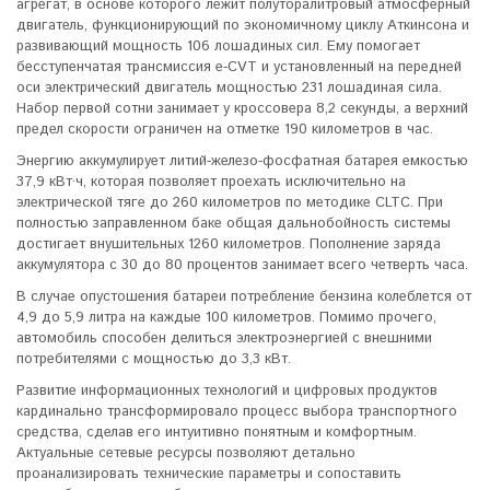
агрегат, в основе которого лежит полуторалитровый атмосферный
двигатель, функционирующий по экономичному циклу Аткинсона и
развивающий мощность 106 лошадиных сил. Ему помогает
бесступенчатая трансмиссия e-CVT и установленный на передней
оси электрический двигатель мощностью 231 лошадиная сила.
Набор первой сотни занимает у кроссовера 8,2 секунды, а верхний
предел скорости ограничен на отметке 190 километров в час.
Энергию аккумулирует литий-железо-фосфатная батарея емкостью
37,9 кВт·ч, которая позволяет проехать исключительно на
электрической тяге до 260 километров по методике CLTC. При
полностью заправленном баке общая дальнобойность системы
достигает внушительных 1260 километров. Пополнение заряда
аккумулятора с 30 до 80 процентов занимает всего четверть часа.
В случае опустошения батареи потребление бензина колеблется от
4,9 до 5,9 литра на каждые 100 километров. Помимо прочего,
автомобиль способен делиться электроэнергией с внешними
потребителями с мощностью до 3,3 кВт.
Развитие информационных технологий и цифровых продуктов
кардинально трансформировало процесс выбора транспортного
средства, сделав его интуитивно понятным и комфортным.
Актуальные сетевые ресурсы позволяют детально
проанализировать технические параметры и сопоставить