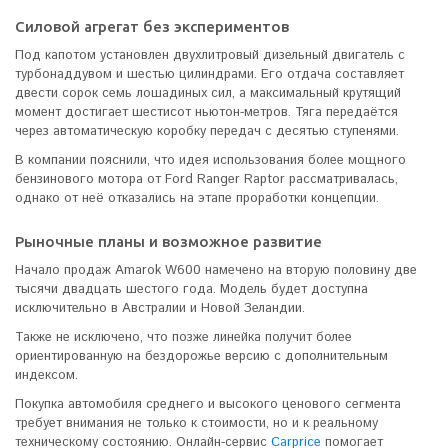
Силовой агрегат без экспериментов
Под капотом установлен двухлитровый дизельный двигатель с
турбонаддувом и шестью цилиндрами. Его отдача составляет
двести сорок семь лошадиных сил, а максимальный крутящий
момент достигает шестисот ньютон-метров. Тяга передаётся
через автоматическую коробку передач с десятью ступенями.
В компании пояснили, что идея использования более мощного
бензинового мотора от Ford Ranger Raptor рассматривалась,
однако от неё отказались на этапе проработки концепции.
Рыночные планы и возможное развитие
Начало продаж Amarok W600 намечено на вторую половину две
тысячи двадцать шестого года. Модель будет доступна
исключительно в Австралии и Новой Зеландии.
Также не исключено, что позже линейка получит более
ориентированную на бездорожье версию с дополнительным
индексом.
Покупка автомобиля среднего и высокого ценового сегмента
требует внимания не только к стоимости, но и к реальному
техническому состоянию. Онлайн-сервис
Carprice
помогает