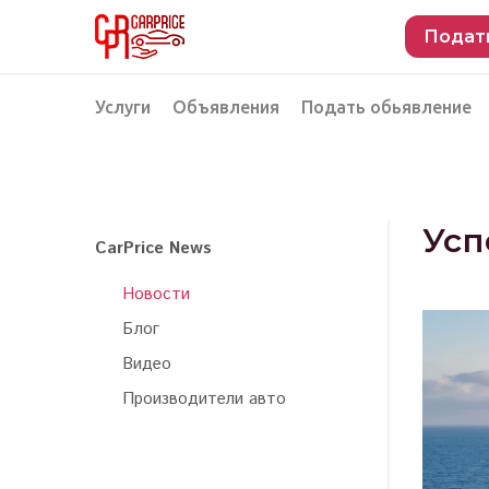
Подат
Услуги
Объявления
Подать обьявление
Разместить объявление о продаже
Подбор автомобиля
Подбор автомобиля из Российской Феде
Усп
CarPrice News
Подбор автомобиля из Европы
Новости
Проверка автомобиля перед покупкой
Блог
Видео
Производители авто