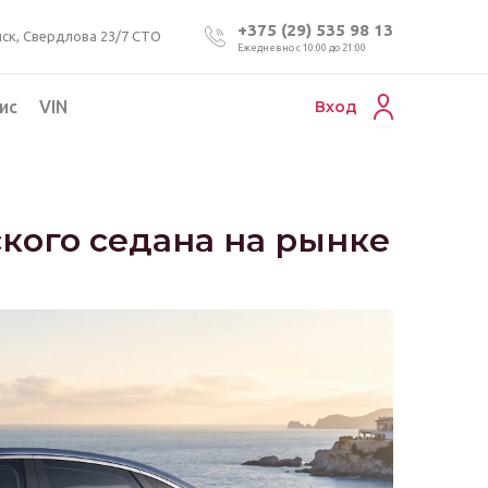
+375 (29) 535 98 13
ск, Свердлова 23/7 СТО
Ежедневно с 10:00 до 21:00
ис
VIN
Вход
Подбор коммерческого авто
Проверка VIN номера авто
кого седана на рынке
Пригон авто из Беларуси
Подбор мотоцикла