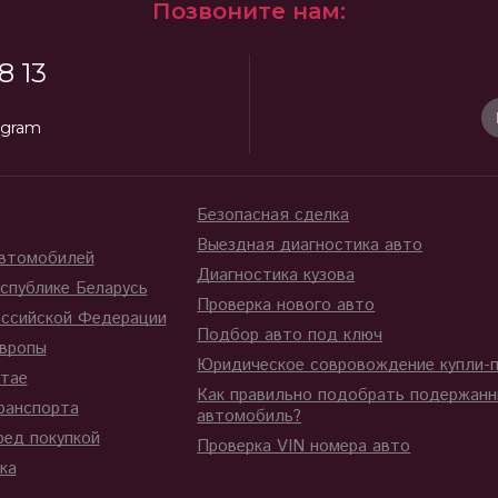
Позвоните нам:
8 13
egram
Безопасная сделка
Выездная диагностика авто
автомобилей
Диагностика кузова
спублике Беларусь
Проверка нового авто
ссийской Федерации
Подбор авто под ключ
вропы
Юридическое совровождение купли-
тае
Как правильно подобрать подержан
ранспорта
автомобиль?
ред покупкой
Проверка VIN номера авто
ка