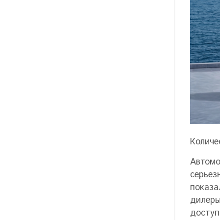
Количе
Автомо
серьез
показа
дилеры
доступ