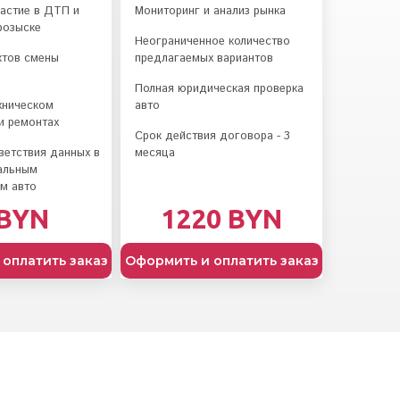
частие в ДТП и
Мониторинг и анализ рынка
розыске
Неограниченное количество
ктов смены
предлагаемых вариантов
Полная юридическая проверка
хническом
авто
и ремонтах
Срок действия договора - 3
ветствия данных в
месяца
альным
ам авто
 BYN
1220 BYN
оплатить заказ
Оформить и оплатить заказ