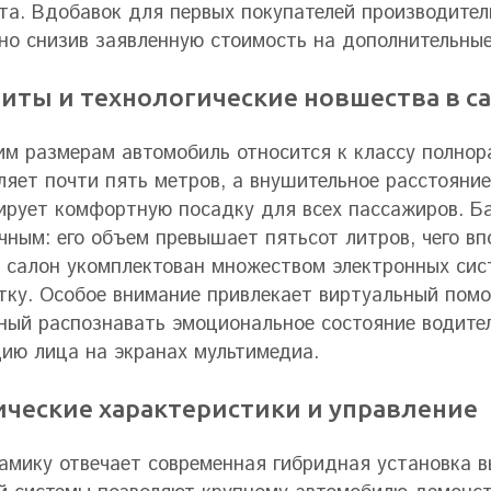
та. Вдобавок для первых покупателей производител
но снизив заявленную стоимость на дополнительные
риты и технологические новшества в с
им размерам автомобиль относится к классу полнор
ляет почти пять метров, а внушительное расстояни
ирует комфортную посадку для всех пассажиров. Б
чным: его объем превышает пятьсот литров, чего в
 салон укомплектован множеством электронных сис
тку. Особое внимание привлекает виртуальный помо
ный распознавать эмоциональное состояние водите
ию лица на экранах мультимедиа.
ические характеристики и управление
амику отвечает современная гибридная установка 