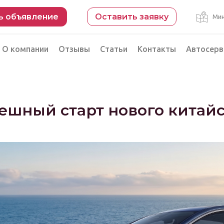
ь объявление
Оставить заявку
Мин
О компании
Отзывы
Статьи
Контакты
Автосерв
Безопасная сделка
рации
Подбор автомобиля из Китая
ешный старт нового китайс
Автоэксперт на день
Компьютерная диагностика