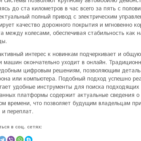
й системы позволяют крупному автомобилю демонст
яясь до ста километров в час всего за пять с полов
ектуальный полный привод с электрическим управле
ирует качество дорожного покрытия и мгновенно ко
а между колесами, обеспечивая стабильность как на
ды.
активный интерес к новинкам подчеркивает и общую
и машин окончательно уходит в онлайн. Традицион
удобным цифровым решениям, позволяющим детальн
она или компьютера. Подобный подход успешно ре
гает удобные инструменты для поиска подходящих
анных платформы содержит актуальные сведения о 
ом времени, что позволяет будущим владельцам пр
 и переплат.
ься в соц. сетях: