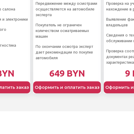
Передвижение между осмотрами
Проверка на у
р салона
осуществляется на автомобиле
нахождение в 
эксперта
и и электроники
Выявление фа
Покупатель не ограничен
владельцев
ого
количеством осматриваемых
Сведения о те
машин
обслуживании 
гностика
По окончании осмотра эксперт
Проверка соот
дает рекомендации по покупке
документах ре
автомобиля
характеристик
BYN
649 BYN
9
латить заказ
Оформить и оплатить заказ
Оформить и 