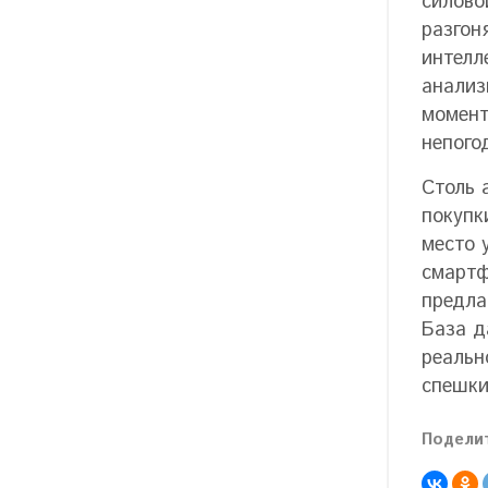
силово
разгон
интелл
анализ
момент
непого
Столь 
покупк
место 
смартф
предла
База д
реальн
спешки
Поделит