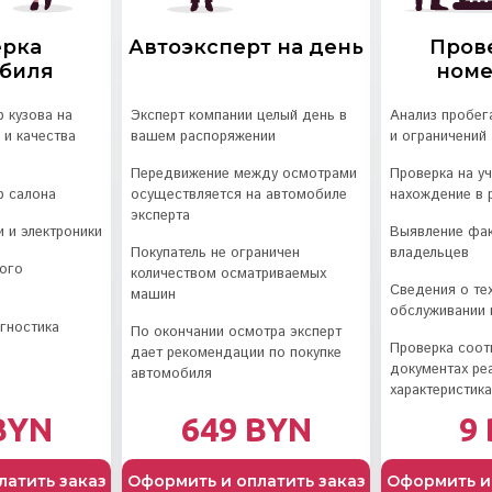
ерка
Автоэксперт на день
Пров
обиля
номе
 кузова на
Эксперт компании целый день в
Анализ пробега
 и качества
вашем распоряжении
и ограничений
Передвижение между осмотрами
Проверка на у
р салона
осуществляется на автомобиле
нахождение в 
эксперта
и и электроники
Выявление фа
Покупатель не ограничен
владельцев
ого
количеством осматриваемых
Сведения о те
машин
обслуживании 
гностика
По окончании осмотра эксперт
Проверка соот
дает рекомендации по покупке
документах ре
автомобиля
характеристик
BYN
649 BYN
9
латить заказ
Оформить и оплатить заказ
Оформить и 