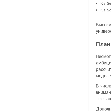
Kia S
Kia S
Высоки
универ
Планы
Несмот
амбици
рассчи
моделе
В числ
вниман
тыс. а
Дополн