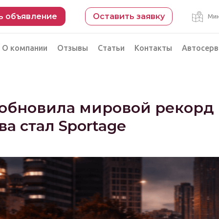
ь объявление
Оставить заявку
Мин
О компании
Отзывы
Статьи
Контакты
Автосерв
Безопасная сделка
рации
Подбор автомобиля из Китая
 обновила мировой рекорд
Автоэксперт на день
ва стал Sportage
Компьютерная диагностика