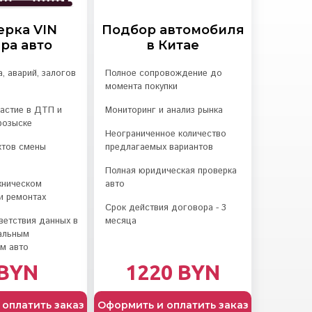
ерка VIN
Подбор автомобиля
ра авто
в Китае
, аварий, залогов
Полное сопровождение до
момента покупки
частие в ДТП и
Мониторинг и анализ рынка
розыске
Неограниченное количество
ктов смены
предлагаемых вариантов
Полная юридическая проверка
хническом
авто
и ремонтах
Срок действия договора - 3
ветствия данных в
месяца
альным
ам авто
 BYN
1220 BYN
оплатить заказ
Оформить и оплатить заказ