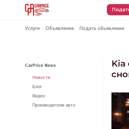
Подат
Услуги
Объявления
Подать обьявление
Разместить объявление о продаже
Подбор автомобиля
Подбор автомобиля из Российской Феде
Kia
CarPrice News
Подбор автомобиля из Европы
сно
Новости
Проверка автомобиля перед покупкой
Блог
Видео
Производители авто