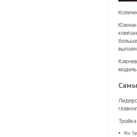
Количе
Южноко
компан
больше
выполн
Ключев
модель
Самы
Лидеро
главно
Тройка
Kia S