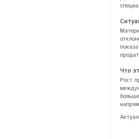
специа
Ситуа
Матери
отклон
показа
продат
Что э
Рост п
междун
больше
напрям
Актуал