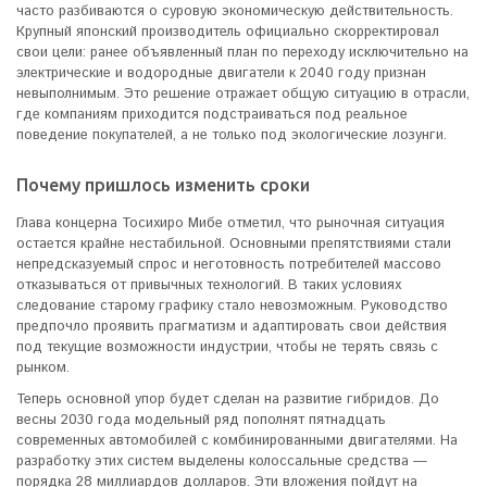
часто разбиваются о суровую экономическую действительность.
Крупный японский производитель официально скорректировал
свои цели: ранее объявленный план по переходу исключительно на
электрические и водородные двигатели к 2040 году признан
невыполнимым. Это решение отражает общую ситуацию в отрасли,
где компаниям приходится подстраиваться под реальное
поведение покупателей, а не только под экологические лозунги.
Почему пришлось изменить сроки
Глава концерна Тосихиро Мибе отметил, что рыночная ситуация
остается крайне нестабильной. Основными препятствиями стали
непредсказуемый спрос и неготовность потребителей массово
отказываться от привычных технологий. В таких условиях
следование старому графику стало невозможным. Руководство
предпочло проявить прагматизм и адаптировать свои действия
под текущие возможности индустрии, чтобы не терять связь с
рынком.
Теперь основной упор будет сделан на развитие гибридов. До
весны 2030 года модельный ряд пополнят пятнадцать
современных автомобилей с комбинированными двигателями. На
разработку этих систем выделены колоссальные средства —
порядка 28 миллиардов долларов. Эти вложения пойдут на