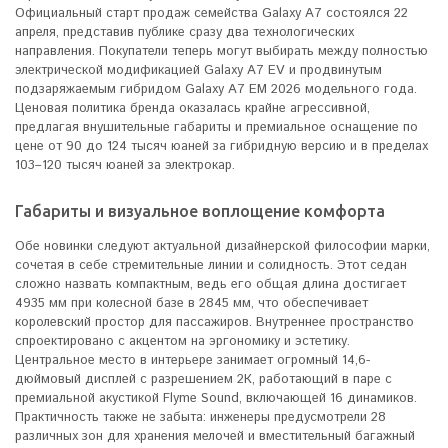
Официальный старт продаж семейства Galaxy A7 состоялся 22
апреля, представив публике сразу два технологических
направления. Покупатели теперь могут выбирать между полностью
электрической модификацией Galaxy A7 EV и продвинутым
подзаряжаемым гибридом Galaxy A7 EM 2026 модельного года.
Ценовая политика бренда оказалась крайне агрессивной,
предлагая внушительные габариты и премиальное оснащение по
цене от 90 до 124 тысяч юаней за гибридную версию и в пределах
103–120 тысяч юаней за электрокар.
Габариты и визуальное воплощение комфорта
Обе новинки следуют актуальной дизайнерской философии марки,
сочетая в себе стремительные линии и солидность. Этот седан
сложно назвать компактным, ведь его общая длина достигает
4935 мм при колесной базе в 2845 мм, что обеспечивает
королевский простор для пассажиров. Внутреннее пространство
спроектировано с акцентом на эргономику и эстетику.
Центральное место в интерьере занимает огромный 14,6-
дюймовый дисплей с разрешением 2К, работающий в паре с
премиальной акустикой Flyme Sound, включающей 16 динамиков.
Практичность также не забыта: инженеры предусмотрели 28
различных зон для хранения мелочей и вместительный багажный