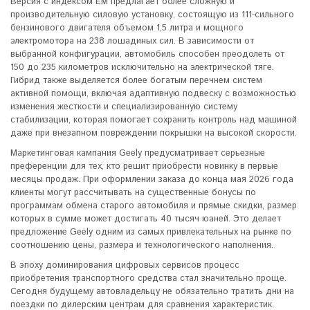
Версия с индексом EM предлагает более сложную и
производительную силовую установку, состоящую из 111-сильного
бензинового двигателя объемом 1,5 литра и мощного
электромотора на 238 лошадиных сил. В зависимости от
выбранной конфигурации, автомобиль способен преодолеть от
150 до 235 километров исключительно на электрической тяге.
Гибрид также выделяется более богатым перечнем систем
активной помощи, включая адаптивную подвеску с возможностью
изменения жесткости и специализированную систему
стабилизации, которая помогает сохранить контроль над машиной
даже при внезапном повреждении покрышки на высокой скорости.
Маркетинговая кампания Geely предусматривает серьезные
преференции для тех, кто решит приобрести новинку в первые
месяцы продаж. При оформлении заказа до конца мая 2026 года
клиенты могут рассчитывать на существенные бонусы по
программам обмена старого автомобиля и прямые скидки, размер
которых в сумме может достигать 40 тысяч юаней. Это делает
предложение Geely одним из самых привлекательных на рынке по
соотношению цены, размера и технологического наполнения.
В эпоху доминирования цифровых сервисов процесс
приобретения транспортного средства стал значительно проще.
Сегодня будущему автовладельцу не обязательно тратить дни на
поездки по дилерским центрам для сравнения характеристик.