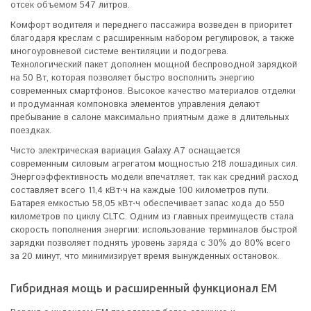
отсек объемом 547 литров.
Комфорт водителя и переднего пассажира возведен в приоритет
благодаря креслам с расширенным набором регулировок, а также
многоуровневой системе вентиляции и подогрева.
Технологический пакет дополнен мощной беспроводной зарядкой
на 50 Вт, которая позволяет быстро восполнить энергию
современных смартфонов. Высокое качество материалов отделки
и продуманная компоновка элементов управления делают
пребывание в салоне максимально приятным даже в длительных
поездках.
Чисто электрическая вариация Galaxy A7 оснащается
современным силовым агрегатом мощностью 218 лошадиных сил.
Энергоэффективность модели впечатляет, так как средний расход
составляет всего 11,4 кВт⋅ч на каждые 100 километров пути.
Батарея емкостью 58,05 кВт⋅ч обеспечивает запас хода до 550
километров по циклу CLTC. Одним из главных преимуществ стала
скорость пополнения энергии: использование терминалов быстрой
зарядки позволяет поднять уровень заряда с 30% до 80% всего
за 20 минут, что минимизирует время вынужденных остановок.
Гибридная мощь и расширенный функционал EM