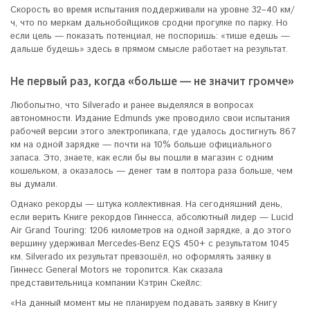
Скорость во время испытания поддерживали на уровне 32–40 км/
ч, что по меркам дальнобойщиков сродни прогулке по парку. Но
если цель — показать потенциал, не поспоришь: «тише едешь —
дальше будешь» здесь в прямом смысле работает на результат.
Не первый раз, когда «больше — не значит громче»
Любопытно, что Silverado и ранее выделялся в вопросах
автономности. Издание Edmunds уже проводило свои испытания
рабочей версии этого электропикапа, где удалось достигнуть 867
км на одной зарядке — почти на 10% больше официального
запаса. Это, знаете, как если бы вы пошли в магазин с одним
кошельком, а оказалось — денег там в полтора раза больше, чем
вы думали.
Однако рекорды — штука коллективная. На сегодняшний день,
если верить Книге рекордов Гиннесса, абсолютный лидер — Lucid
Air Grand Touring: 1206 километров на одной зарядке, а до этого
вершину удерживал Mercedes-Benz EQS 450+ с результатом 1045
км. Silverado их результат превзошёл, но оформлять заявку в
Гиннесс General Motors не торопится. Как сказала
представительница компании Кэтрин Скейлс:
«На данный момент мы не планируем подавать заявку в Книгу