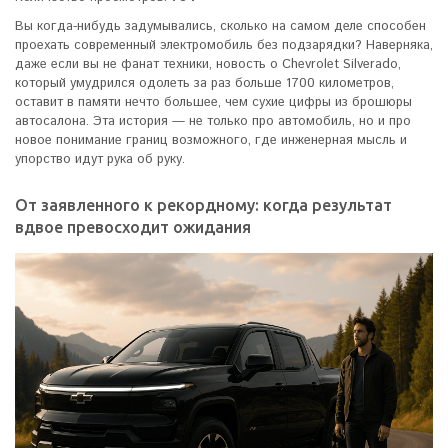
Вы когда-нибудь задумывались, сколько на самом деле способен
проехать современный электромобиль без подзарядки? Наверняка,
даже если вы не фанат техники, новость о Chevrolet Silverado,
который умудрился одолеть за раз больше 1700 километров,
оставит в памяти нечто большее, чем сухие цифры из брошюры
автосалона. Эта история — не только про автомобиль, но и про
новое понимание границ возможного, где инженерная мысль и
упорство идут рука об руку.
От заявленного к рекордному: когда результат
вдвое превосходит ожидания