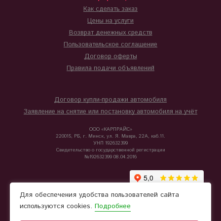
Как сделать заказ
Цены на услуги
Возврат денежных средств
Пользовательское соглашение
Договор оферты
Правила подачи объявлений
Договор купли-продажи автомобиля
Заявление на снятие или постановку автомобиля на учёт
ООО «КАРПРАЙС»
220015, РБ, г. Минск, ул. Я. Мавра, 22А, каб.11.
УНП 192632399
Свидетельство о государственной регистрации
№192632399 08.04.2016
Для обеспечения удобства пользователей сайта
используются cookies.
Подробнее