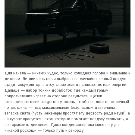
Для начала — никаких чудес, только холодная голова и внимание к
деталям. Летние испытания выбраны не случайно: теплый воздух
щадит аккумулятор, а отсутствие холода снижает потери энергии.
Дальше — набор тонких доработок, где каждый грамм
сопротивления играет на стороне результата. Щётки
стеклоочистителей аккуратно уложены, чтобы не ловить встречный
поток, шины — под максимальным безопасным давлением,
запаска снята (пусть инженеры простят эту дерзость ради науки), а
на кузове красуется чехол, который помогает воздуху скользить, а
не тормозить движение. Даже кондиционер оказался не у дел:
никакой роскоши — только путь к рекорду.