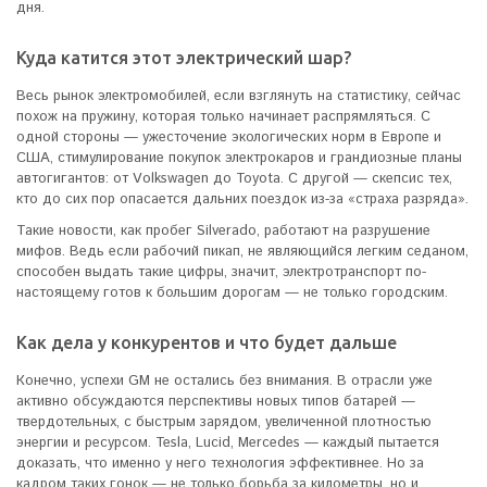
дня.
Куда катится этот электрический шар?
Весь рынок электромобилей, если взглянуть на статистику, сейчас
похож на пружину, которая только начинает распрямляться. С
одной стороны — ужесточение экологических норм в Европе и
США, стимулирование покупок электрокаров и грандиозные планы
автогигантов: от Volkswagen до Toyota. С другой — скепсис тех,
кто до сих пор опасается дальних поездок из-за «страха разряда».
Такие новости, как пробег Silverado, работают на разрушение
мифов. Ведь если рабочий пикап, не являющийся легким седаном,
способен выдать такие цифры, значит, электротранспорт по-
настоящему готов к большим дорогам — не только городским.
Как дела у конкурентов и что будет дальше
Конечно, успехи GM не остались без внимания. В отрасли уже
активно обсуждаются перспективы новых типов батарей —
твердотельных, с быстрым зарядом, увеличенной плотностью
энергии и ресурсом. Tesla, Lucid, Mercedes — каждый пытается
доказать, что именно у него технология эффективнее. Но за
кадром таких гонок — не только борьба за километры, но и