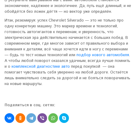
В результате выигрываем мы с вами: автомобили становятся
экономичнее, надёжнее и экологичнее. Да, путь ещё длинный, и не
обойдётся без ложек дёгтя — но вектор уже определён.
Итак, резюмируя: успех Chevrolet Silverado — это не только про
одну конкретную машину. Это маркер времени и технологий,
готовность автогигантов к переменам, и уверенность, что
электрическая эра действительно начинается с больших побед. В
современном мире, где многое зависит от правильного выбора и
внимания к деталям, всё чаще хочется идти в ногу с переменами
— будь то тест новых технологий или
подбор нового автомобиля
.
А чтобы любой поворот оказался удачным, всегда лучше помнить
и о
комплексной диагностике авто
перед покупкой — она
помогает чувствовать себя уверенно на любой дороге. Остаётся
лишь внимательно следить за дорогой и не бояться поворачивать
на новые маршруты.
Поделиться в соц. сетях: