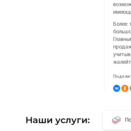
возмо
имеющи
Более 
большо
Главны
продаж
учитыв
жалейт
Поделит
Наши услуги:
По