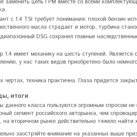
е заменить цепь ГРМ вместе со всеми комплектующи
ка.
ант с 1.4 TSI требует понимания: плохой бензин ис
чественного масла страдает и мотор, турбина стан
диапазонный DSG сохранил главные наследственные
р 1.4 имеет механику на шесть ступеней. Является 
лению, у нас таких видов приобретено было немно
х чертах, техника практична. Глаза придется закр
ы, итоги
 данного класса пользуются огромным спросом не 
рный сегмент российского авторынка, чем спровоци
, на вторичном рынке действительно тяжело найти
ельно заостряйте внимание на указанных выше при