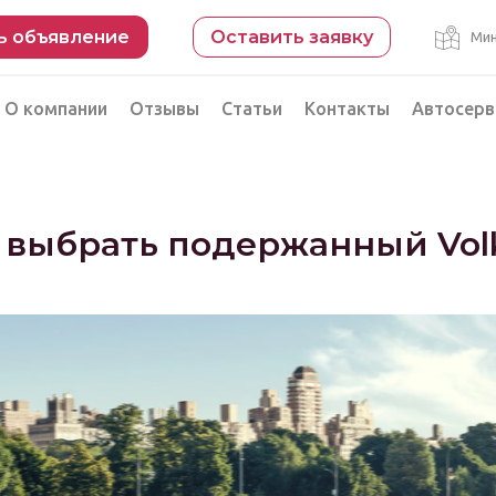
ь объявление
Оставить заявку
Мин
О компании
Отзывы
Статьи
Контакты
Автосерв
Безопасная сделка
рации
Подбор автомобиля из Китая
 выбрать подержанный Vol
Автоэксперт на день
Компьютерная диагностика