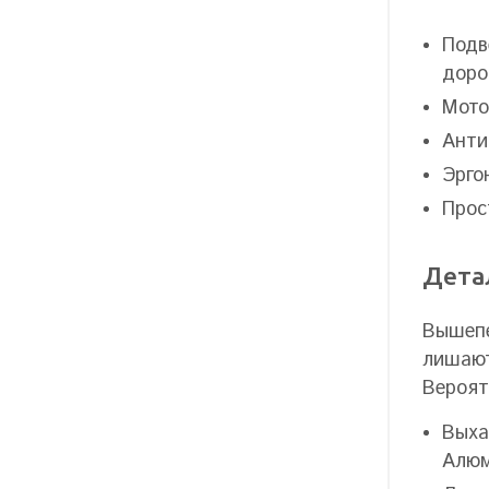
Подв
доро
Мото
Анти
Эрго
Прос
Дета
Вышепе
лишают
Вероят
Выха
Алюм