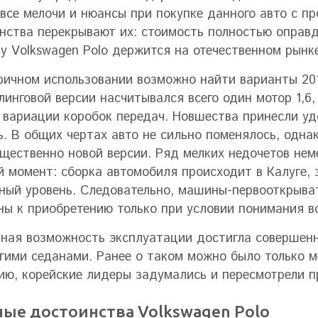
 все мелочи и нюансы при покупке данного авто с п
нства перекрывают их: стоимость полностью оправд
у Volkswagen Polo держится на отечественном рынк
ричном использовании возможно найти варианты 201
линговой версии насчитывался всего один мотор 1,6,
 вариации коробок передач. Новшества принесли уд
ь. В общих чертах авто не сильно поменялось, одна
щественно новой версии. Ряд мелких недочетов нем
 момент: сборка автомобиля происходит в Калуге, 
ный уровень. Следовательно, машины-первооткрыват
ны к приобретению только при условии понимания в
ная возможность эксплуатации достигла совершенно
гими седанами. Ранее о таком можно было только м
ию, корейские лидеры задумались и пересмотрели 
ные достоинства Volkswagen Polo