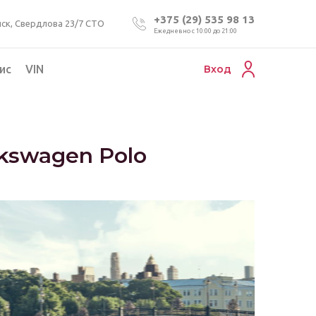
+375 (29) 535 98 13
ск, Свердлова 23/7 СТО
Ежедневно с 10:00 до 21:00
ис
VIN
Вход
Подбор коммерческого авто
Проверка VIN номера авто
kswagen Polo
Пригон авто из Беларуси
Подбор мотоцикла