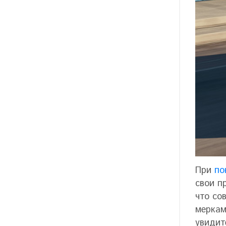
При
по
свои п
что со
меркам
увидит