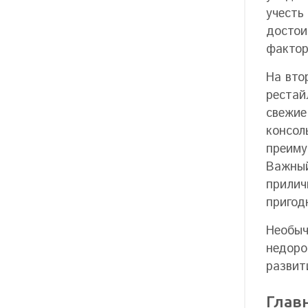
учесть
достои
фактор
На вто
рестай
свежие
консол
преиму
Важный
прилич
пригод
Необыч
недоро
развит
Глав