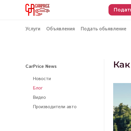
Подат
Услуги
Объявления
Подать обьявление
Разместить объявление о продаже
Подбор автомобиля
Подбор автомобиля из Российской Феде
Как
CarPrice News
Подбор автомобиля из Европы
Новости
Проверка автомобиля перед покупкой
Блог
Видео
Производители авто