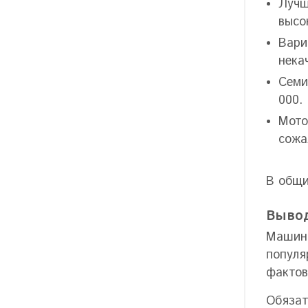
Лучш
высо
Вари
нека
Семи
000.
Мото
сожа
В общи
Вывод
Машины
популя
фактов
Обязат