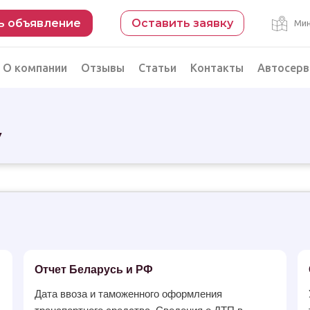
ь объявление
Оставить заявку
Мин
О компании
Отзывы
Статьи
Контакты
Автосерв
Безопасная сделка
у
рации
Подбор автомобиля из Китая
Автоэксперт на день
Компьютерная диагностика
Отчет Беларусь и РФ
Дата ввоза и таможенного оформления