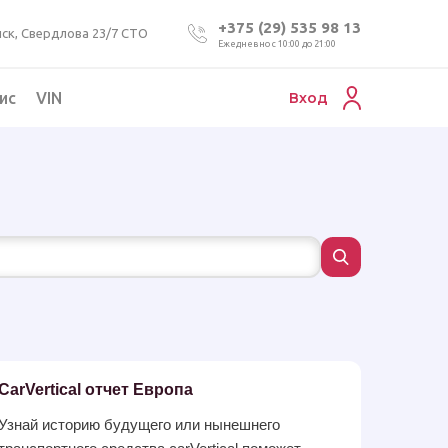
+375 (29) 535 98 13
ск, Свердлова 23/7 СТО
Ежедневно с 10:00 до 21:00
ис
VIN
Вход
Подбор коммерческого авто
Проверка VIN номера авто
Пригон авто из Беларуси
Подбор мотоцикла
CarVertical отчет Европа
Узнай историю будущего или нынешнего