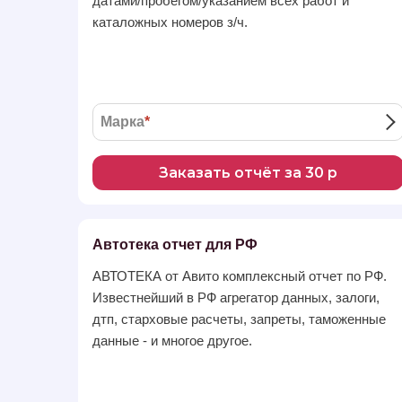
датами/пробегом/указанием всех работ и
каталожных номеров з/ч.
Марка
*
Заказать отчёт за 30 р
Автотека отчет для РФ
АВТОТЕКА от Авито комплексный отчет по РФ.
Известнейший в РФ агрегатор данных, залоги,
дтп, старховые расчеты, запреты, таможенные
данные - и многое другое.