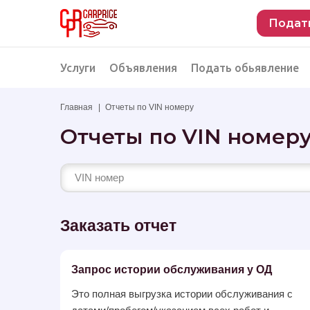
Подат
Услуги
Объявления
Подать обьявление
Главная
Отчеты по VIN номеру
Разместить объявление о продаже
Подбор автомобиля
Отчеты по VIN номер
Подбор автомобиля из Российской Феде
Подбор автомобиля из Европы
Проверка автомобиля перед покупкой
Заказать отчет
Запрос истории обслуживания у ОД
Это полная выгрузка истории обслуживания с