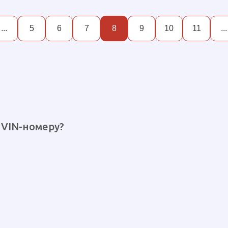
...
5
6
7
8
9
10
11
...
 VIN-номеру?