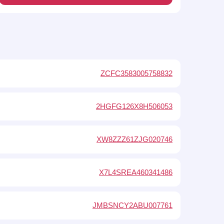
ZCFC3583005758832
2HGFG126X8H506053
XW8ZZZ61ZJG020746
X7L4SREA460341486
JMBSNCY2ABU007761