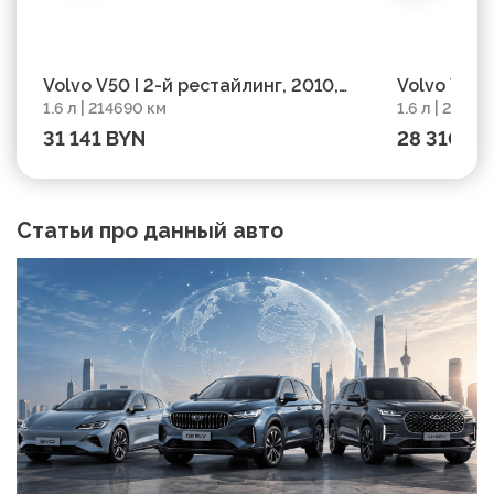
Volvo V50 I 2-й рестайлинг, 2010,
Volvo V50 
1.6 л | 214690 км
1.6 л | 20011
пробег 214690 км
пробег 200
31 141 BYN
28 310 B
Статьи про данный авто