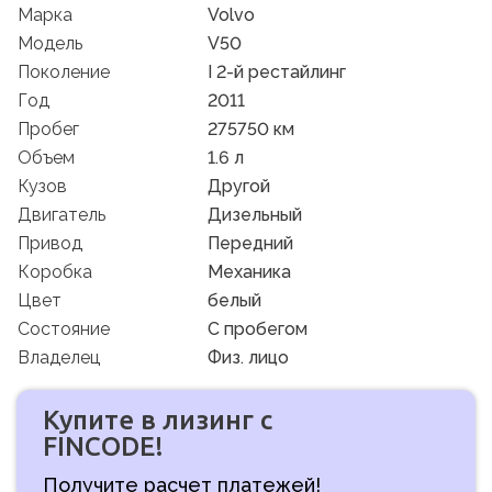
Марка
Volvo
Модель
V50
Поколение
I 2-й рестайлинг
Год
2011
Пробег
275750 км
Объем
1.6 л
Кузов
Другой
Двигатель
Дизельный
Привод
Передний
Коробка
Механика
Цвет
белый
Состояние
C пробегом
Владелец
Физ. лицо
Купите в лизинг с
FINCODE!
Получите расчет платежей!