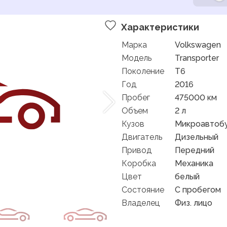
Характеристики
Марка
Volkswagen
Модель
Transporter
Поколение
T6
Год
2016
Пробег
475000 км
Объем
2 л
Кузов
Микроавтобу
Двигатель
Дизельный
Привод
Передний
Коробка
Механика
Цвет
белый
Состояние
C пробегом
Владелец
Физ. лицо