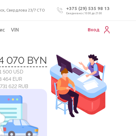
+375 (29) 535 98 13
ск, Свердлова 23/7 СТО
Ежедневно с 10:00 до 21:00
ис
VIN
Вход
Подбор коммерческого авто
4 070 BYN
Проверка VIN номера авто
21 500 USD
Пригон авто из Беларуси
18 464 EUR
Подбор мотоцикла
 731 622 RUB