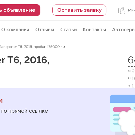
ь объявление
Оставить заявку
Мин
О компании
Отзывы
Статьи
Контакты
Автосерв
ransporter T6, 2016, пробег 475000 км
Безопасная сделка
 T6, 2016,
6
рации
Подбор автомобиля из Китая
≈ 
Автоэксперт на день
≈ 
Компьютерная диагностика
≈ 1
и
 по прямой ссылке