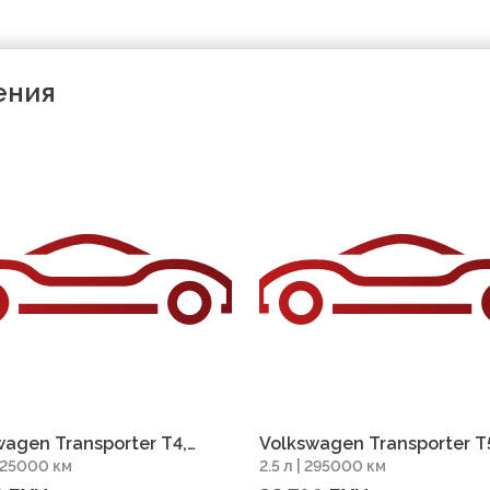
ения
wagen Transporter T4,
Volkswagen Transporter T
 325000 км
2.5 л | 295000 км
 пробег 325000 км
2003, пробег 295000 км