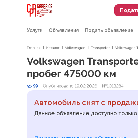
Подат
Услуги
Объявления
Подать обьявление
Главная
Каталог
Volkswagen
Transporter
Volkswagen T
Разместить объявление о продаже
Подбор автомобиля
Volkswagen Transporter
Подбор автомобиля из Российской Феде
пробег 475000 км
Подбор автомобиля из Европы
99
Опубликовано 19.02.2026
Проверка автомобиля перед покупкой
№1013284
Автомобиль снят с продаж
Данное объявление доступно только