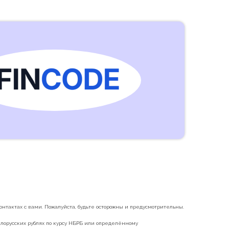
нтактах с вами. Пожалуйста, будьте осторожны и предусмотрительны.
белорусских рублях по курсу НБРБ или определённому