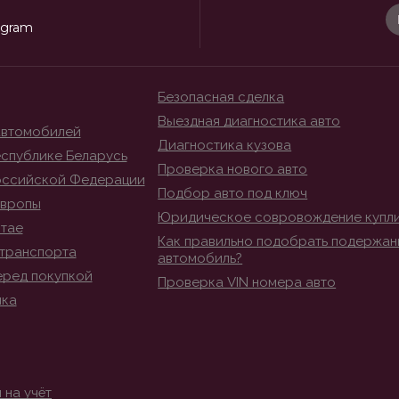
egram
Безопасная сделка
Выездная диагностика авто
автомобилей
Диагностика кузова
спублике Беларусь
Проверка нового авто
оссийской Федерации
Подбор авто под ключ
Европы
Юридическое совровождение купл
итае
Как правильно подобрать подержан
транспорта
автомобиль?
еред покупкой
Проверка VIN номера авто
ика
 на учёт