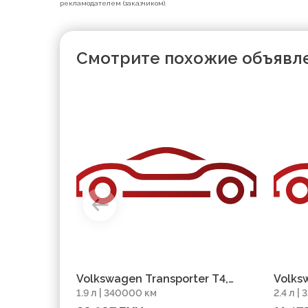
рекламодателем (заказчиком).
Смотрите похожие объявл
Volkswagen Transporter T4,
Volks
1.9 л | 340000 км
2.4 л |
2000, пробег 340000 км
1994,