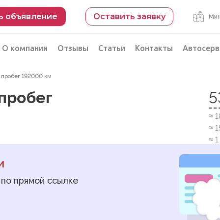
ь объявление
Оставить заявку
Мин
О компании
Отзывы
Статьи
Контакты
Автосерв
, пробег 192000 км
Безопасная сделка
 пробег
5
рации
Подбор автомобиля из Китая
≈ 
Автоэксперт на день
≈ 
Компьютерная диагностика
≈ 
и
 по прямой ссылке