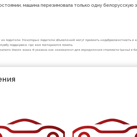
остоянии, машина перезимовала только одну белорусскую зи
их податели. Некоторые податели объявлений могут проявить недобросовестность в ко
лужбу поддержки, где вам постараются помочь.
валюте (после знака ≈) указана как эквивалент для определения стоимости (цены) в 
ения