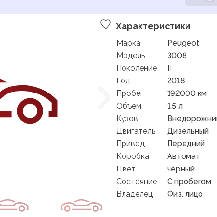
Характеристики
Марка
Peugeot
Модель
3008
Поколение
II
Год
2018
Пробег
192000 км
Объем
1.5 л
Кузов
Внедорожник
Двигатель
Дизельный
Привод
Передний
Коробка
Автомат
Цвет
чёрный
Состояние
C пробегом
Владелец
Физ. лицо