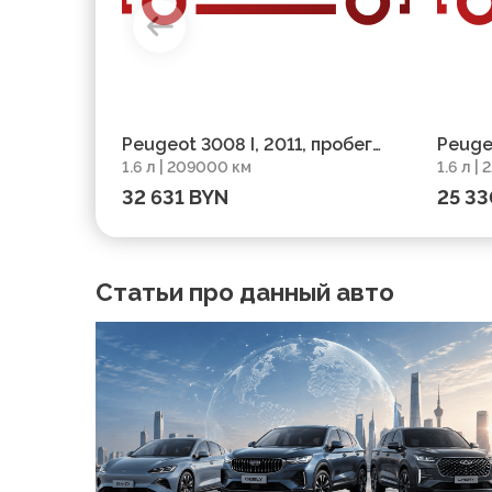
Peugeot 3008 I, 2011, пробег
Peugeo
1.6 л | 209000 км
1.6 л |
209000 км
22200
32 631 BYN
25 33
Статьи про данный авто