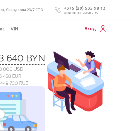
+375 (29) 535 98 13
ск, Свердлова 23/7 СТО
Ежедневно с 10:00 до 21:00
ис
VIN
Вход
Подбор коммерческого авто
3 640 BYN
Проверка VIN номера авто
18 000 USD
Пригон авто из Беларуси
15 458 EUR
Подбор мотоцикла
1 449 730 RUB