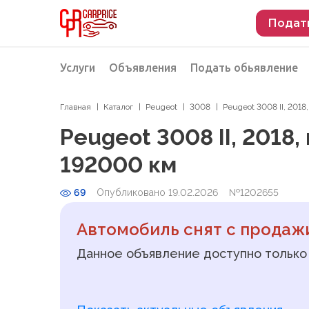
Подат
Услуги
Объявления
Подать обьявление
Главная
Каталог
Peugeot
3008
Peugeot 3008 II, 2018
Разместить объявление о продаже
Подбор автомобиля
Peugeot 3008 II, 2018,
Подбор автомобиля из Российской Феде
192000 км
Подбор автомобиля из Европы
69
Опубликовано 19.02.2026
Проверка автомобиля перед покупкой
№1202655
Автомобиль снят с продаж
Данное объявление доступно только