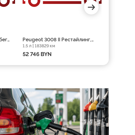
бег
Peugeot 3008 II Рестайлинг,
Peugeot 30
1.5 л | 183829 км
1.5 л | 18693
2021, пробег 183829 км
186930 км
52 746 BYN
46 190 B