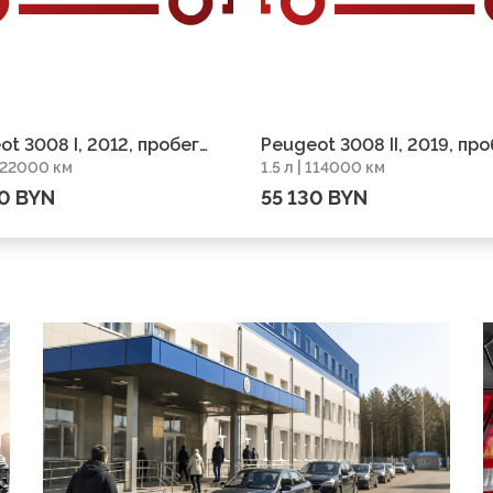
t 3008 I, 2012, пробег
Peugeot 3008 II, 2019, про
 222000 км
1.5 л | 114000 км
0 км
114000 км
0 BYN
55 130 BYN