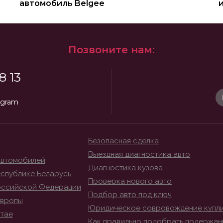
автомобиль Belgee
Позвоните нам:
8 13
egram
Безопасная сделка
Выездная диагностика авто
автомобилей
Диагностика кузова
спублике Беларусь
Проверка нового авто
оссийской Федерации
Подбор авто под ключ
Европы
Юридическое совровождение купл
итае
Как правильно подобрать подержан