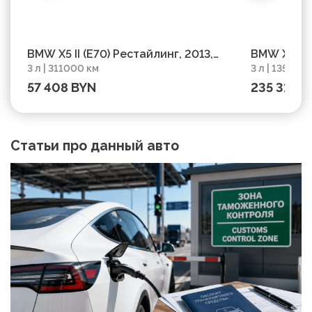
BMW X5 II (E70) Рестайлинг, 2013,
BMW X5 IV 
3 л | 311000 км
3 л | 135000
пробег 311000 км
135000 км
57 408 BYN
235 313 B
Статьи про данный авто