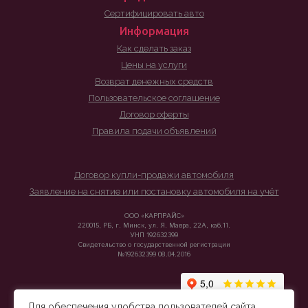
Сертифицировать авто
Информация
Как сделать заказ
Цены на услуги
Возврат денежных средств
Пользовательское соглашение
Договор оферты
Правила подачи объявлений
Договор купли-продажи автомобиля
Заявление на снятие или постановку автомобиля на учёт
ООО «КАРПРАЙС»
220015, РБ, г. Минск, ул. Я. Мавра, 22А, каб.11.
УНП 192632399
Свидетельство о государственной регистрации
№192632399 08.04.2016
Для обеспечения удобства пользователей сайта