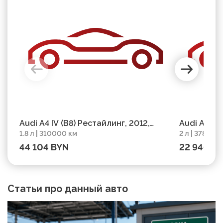
Audi A4 IV (B8) Рестайлинг, 2012,
Audi A4 III
1.8 л | 310000 км
2 л | 378000
пробег 310000 км
км
44 104 BYN
22 946 B
Статьи про данный авто