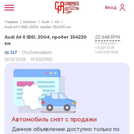
Вход
Главная
Каталог
Audi
A4
Audi A4 II (B6), 2004, пробег 354230 км
Audi A4 II (B6), 2004, пробег 354230
22 648 BYN
км
≈ 7 600 USD
≈ 6 527 EUR
117
Опубликовано
≈ 612 108 RUB
19.02.2026
№1027260
Автомобиль снят с продажи
Данное объявление доступно только по