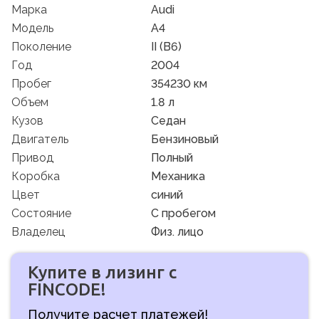
Марка
Audi
Модель
A4
Поколение
II (B6)
Год
2004
Пробег
354230 км
Объем
1.8 л
Кузов
Седан
Двигатель
Бензиновый
Привод
Полный
Коробка
Механика
Цвет
синий
Состояние
C пробегом
Владелец
Физ. лицо
Купите в лизинг с
FINCODE!
Получите расчет платежей!