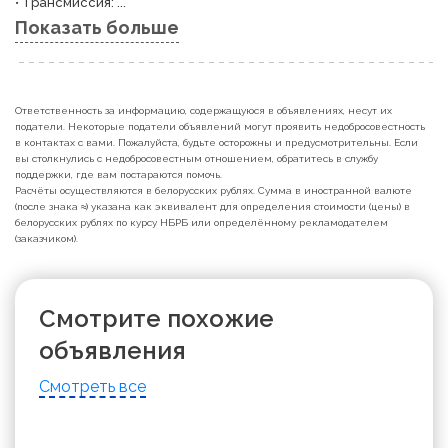
• Трансмиссия: ...
Показать больше
Ответственность за информацию, содержащуюся в объявлениях, несут их
податели. Некоторые податели объявлений могут проявить недобросовестность
в контактах с вами. Пожалуйста, будьте осторожны и предусмотрительны. Если
вы столкнулись с недобросовестным отношением, обратитесь в службу
поддержки, где вам постараются помочь.
Расчёты осуществляются в белорусских рублях. Сумма в иностранной валюте
(после знака ≈) указана как эквивалент для определения стоимости (цены) в
белорусских рублях по курсу НБРБ или определённому рекламодателем
(заказчиком).
Смотрите похожие
объявления
Смотреть все