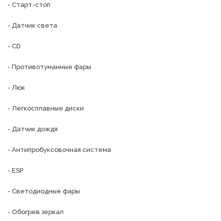
- Старт-стоп

- Датчик света

- CD

- Противотуманные фары

- Люк

- Легкосплавные диски

- Датчик дождя

- Антипробуксовочная система

- ESP

- Светодиодные фары

- Обогрев зеркал
