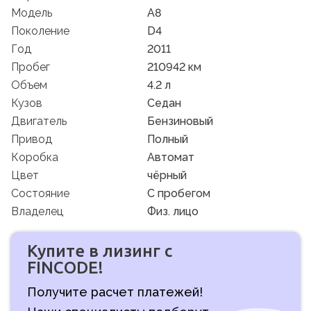
Модель
A8
Поколение
D4
Год
2011
Пробег
210942 км
Объем
4.2 л
Кузов
Седан
Двигатель
Бензиновый
Привод
Полный
Коробка
Автомат
Цвет
чёрный
Состояние
C пробегом
Владелец
Физ. лицо
Купите в лизинг с
FINCODE!
Получите расчет платежей!