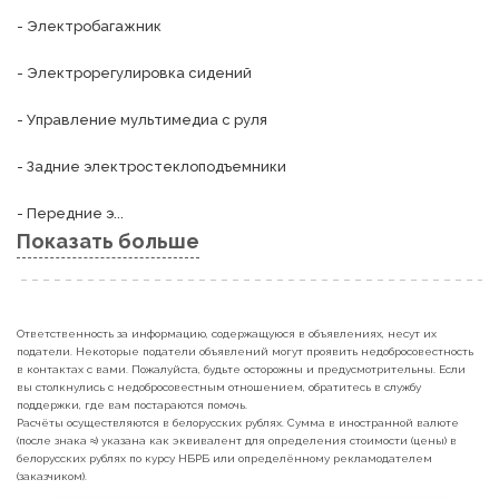
- Электробагажник

- Электрорегулировка сидений

- Управление мультимедиа с руля

- Задние электростеклоподъемники

- Передние э...
Показать больше
Ответственность за информацию, содержащуюся в объявлениях, несут их
податели. Некоторые податели объявлений могут проявить недобросовестность
в контактах с вами. Пожалуйста, будьте осторожны и предусмотрительны. Если
вы столкнулись с недобросовестным отношением, обратитесь в службу
поддержки, где вам постараются помочь.
Расчёты осуществляются в белорусских рублях. Сумма в иностранной валюте
(после знака ≈) указана как эквивалент для определения стоимости (цены) в
белорусских рублях по курсу НБРБ или определённому рекламодателем
(заказчиком).