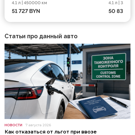
4.1 л | 450000 км
4.1 л | 3800
пробег 450000 км
пробег 38
51 727 BYN
50 830 B
Статьи про данный авто
НОВОСТИ
7 августа 2026
Как отказаться от льгот при ввозе