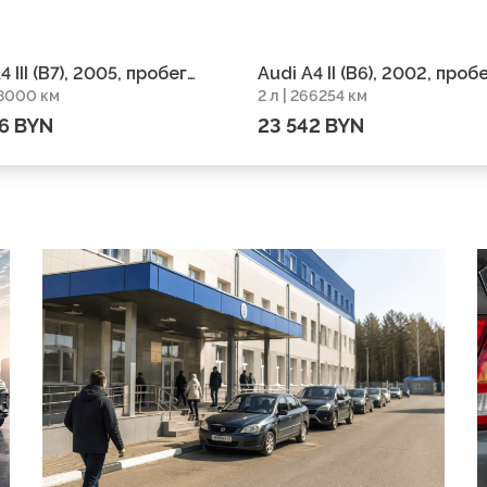
4 III (B7), 2005, пробег
Audi A4 II (B6), 2002, проб
78000 км
2 л | 266254 км
0 км
266254 км
6 BYN
23 542 BYN