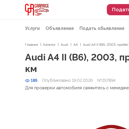
Подат
Услуги
Объявления
Подать обьявление
Главная
Каталог
Audi
A4
Audi A4 II (B6), 2003, проб
Разместить объявление о продаже
Подбор автомобиля
Audi A4 II (B6), 2003,
Подбор автомобиля из Российской Феде
км
Подбор автомобиля из Европы
185
Опубликовано 19.02.2026
Проверка автомобиля перед покупкой
№257894
Для проверки автомобиля свяжитесь с менедж