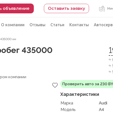
ь объявление
Оставить заявку
Мин
О компании
Отзывы
Статьи
Контакты
Автосерв
ег 435000 км
Безопасная сделка
 пробег 435000
рации
Подбор автомобиля из Китая
≈
Автоэксперт на день
≈ 
Компьютерная диагностика
≈ 
ером компании
Проверить авто за 230 B
Характеристики
Марка
Audi
Модель
A4