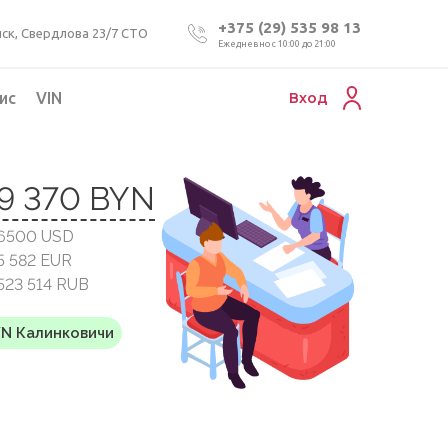
+375 (29) 535 98 13
ск, Свердлова 23/7 СТО
Ежедневно с 10:00 до 21:00
ис
VIN
Вход
Подбор коммерческого авто
19 370 BYN
Проверка VIN номера авто
 6500 USD
Пригон авто из Беларуси
5 582 EUR
Подбор мотоцикла
523 514 RUB
YN Калинковичи