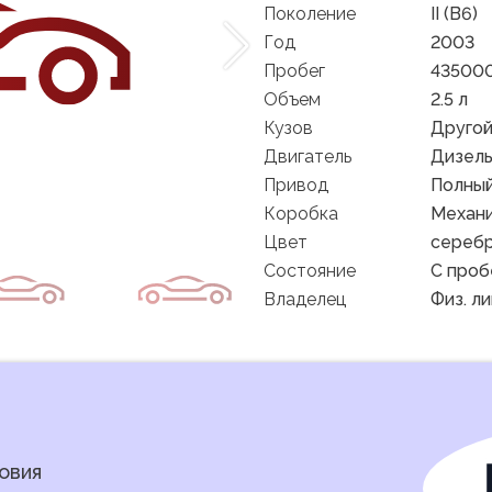
Поколение
II (B6)
Год
2003
Пробег
435000
Объем
2.5 л
Кузов
Друго
Двигатель
Дизел
Привод
Полны
Коробка
Механ
Цвет
сереб
Состояние
C проб
Владелец
Физ. л
овия