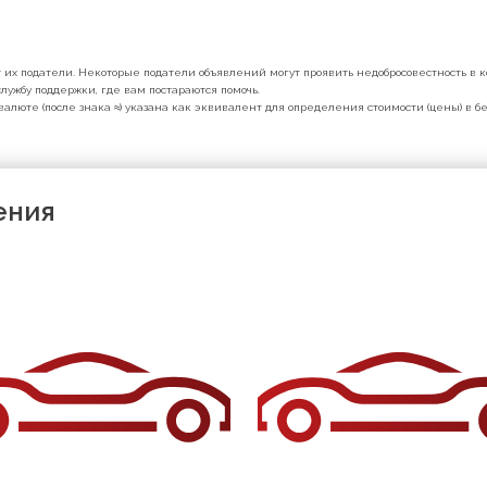
их податели. Некоторые податели объявлений могут проявить недобросовестность в ко
лужбу поддержки, где вам постараются помочь.
валюте (после знака ≈) указана как эквивалент для определения стоимости (цены) в 
ения