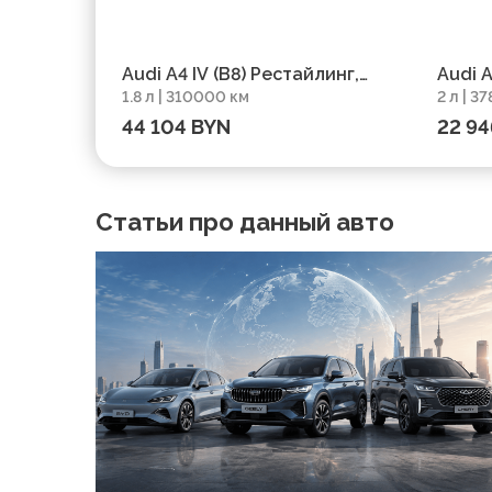
Audi A4 IV (B8) Рестайлинг,
Audi A
1.8 л | 310000 км
2 л | 3
2012, пробег 310000 км
37800
44 104 BYN
22 94
Статьи про данный авто