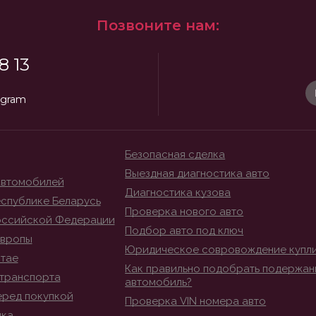
Позвоните нам:
8 13
egram
Безопасная сделка
Выездная диагностика авто
автомобилей
Диагностика кузова
спублике Беларусь
Проверка нового авто
оссийской Федерации
Подбор авто под ключ
Европы
Юридическое совровождение купл
итае
Как правильно подобрать подержан
транспорта
автомобиль?
еред покупкой
Проверка VIN номера авто
ика