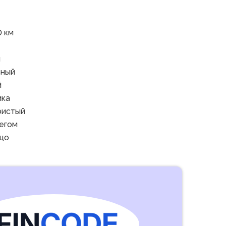
 км
й
ьный
й
ика
ристый
егом
ицо