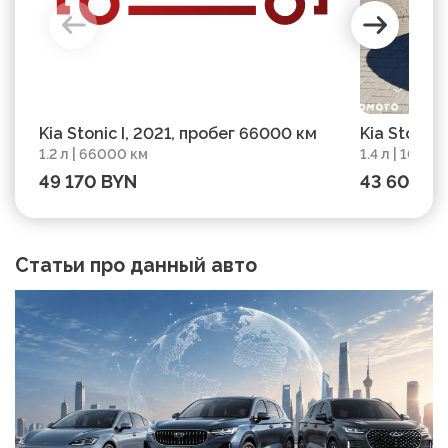
Kia Stonic I, 2021, пробег 66000 км
Kia Stonic 1
1.2 л | 66000 км
1.4 л | 1040
49 170 BYN
43 600 B
Статьи про данный авто