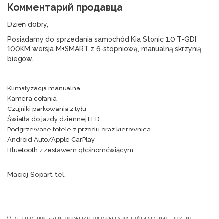
Комментарий продавца
Dzień dobry,
Posiadamy do sprzedania samochód Kia Stonic 1.0 T-GDI 
100KM wersja M+SMART z 6-stopniową, manualną skrzynią 
biegów.
Klimatyzacja manualna
Kamera cofania
Czujniki parkowania z tyłu
Światła do jazdy dziennej LED
Podgrzewane fotele z przodu oraz kierownica
Android Auto/Apple CarPlay
Bluetooth z zestawem głośnomówiącym
Maciej Sopart tel. 
Ответственность за информацию, содержащуюся в объявлениях, несут их