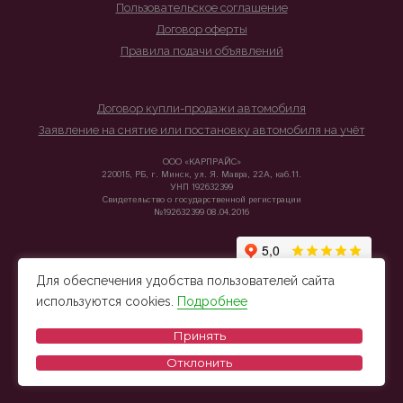
Пользовательское соглашение
Договор оферты
Правила подачи объявлений
Договор купли-продажи автомобиля
Заявление на снятие или постановку автомобиля на учёт
ООО «КАРПРАЙС»
220015, РБ, г. Минск, ул. Я. Мавра, 22А, каб.11.
УНП 192632399
Свидетельство о государственной регистрации
№192632399 08.04.2016
Для обеспечения удобства пользователей сайта
используются cookies.
Подробнее
Принять
Отклонить
© 2026 Carprice - Подбор и продажа автомобилей из Беларуси, Европы и Китая.