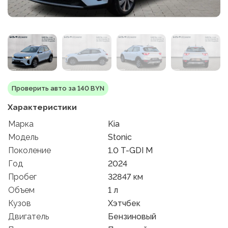
Проверить авто за 140 BYN
Характеристики
Марка
Kia
Модель
Stonic
Поколение
1.0 T-GDI M
Год
2024
Пробег
32847 км
Объем
1 л
Кузов
Хэтчбек
Двигатель
Бензиновый