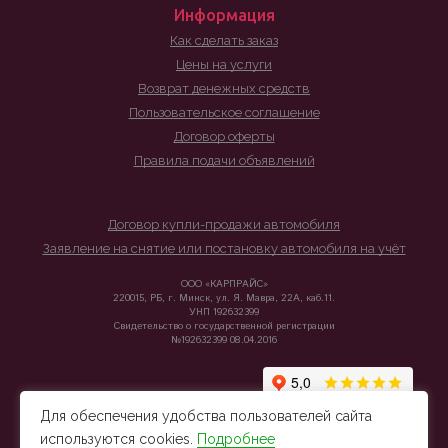
Информация
Как сделать заказ
Цены на услуги
Возврат денежных средств
Пользовательское соглашение
Договор оферты
Правила подачи объявлений
Договор купли-продажи автомобиля
Заявление на снятие или постановку автомобиля на учёт
ООО «КАРПРАЙС»
220015, РБ, г. Минск, ул. Я. Мавра, 22А, каб.11.
УНП 192632399
Свидетельство о государственной регистрации
№192632399 08.04.2016
Для обеспечения удобства пользователей сайта
используются cookies.
Подробнее