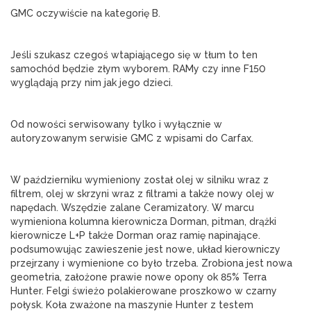
GMC oczywiście na kategorię B.
Jeśli szukasz czegoś wtapiającego się w tłum to ten 
samochód będzie złym wyborem. RAMy czy inne F150 
wyglądają przy nim jak jego dzieci.
Od nowości serwisowany tylko i wyłącznie w 
autoryzowanym serwisie GMC z wpisami do Carfax.
W październiku wymieniony został olej w silniku wraz z 
filtrem, olej w skrzyni wraz z filtrami a także nowy olej w 
napędach. Wszędzie zalane Ceramizatory. W marcu 
wymieniona kolumna kierownicza Dorman, pitman, drążki 
kierownicze L+P także Dorman oraz ramię napinające. 
podsumowując zawieszenie jest nowe, układ kierowniczy 
przejrzany i wymienione co było trzeba. Zrobiona jest nowa 
geometria, założone prawie nowe opony ok 85% Terra 
Hunter. Felgi świeżo polakierowane proszkowo w czarny 
połysk. Koła zważone na maszynie Hunter z testem 