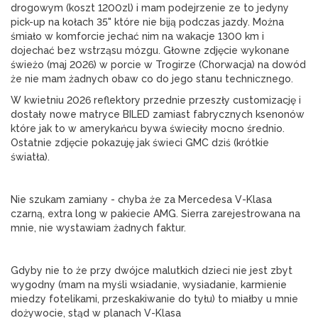
drogowym (koszt 1200zl) i mam podejrzenie ze to jedyny 
pick-up na kołach 35" które nie biją podczas jazdy. Można 
śmiało w komforcie jechać nim na wakacje 1300 km i 
dojechać bez wstrząsu mózgu. Głowne zdjęcie wykonane 
świeżo (maj 2026) w porcie w Trogirze (Chorwacja) na dowód 
że nie mam żadnych obaw co do jego stanu technicznego.
W kwietniu 2026 reflektory przednie przeszły customizację i 
dostały nowe matryce BILED zamiast fabrycznych ksenonów 
które jak to w amerykańcu bywa świeciły mocno średnio. 
Ostatnie zdjęcie pokazuję jak świeci GMC dziś (krótkie 
światła).
Nie szukam zamiany - chyba że za Mercedesa V-Klasa 
czarną, extra long w pakiecie AMG. Sierra zarejestrowana na 
mnie, nie wystawiam żadnych faktur.
Gdyby nie to że przy dwójce malutkich dzieci nie jest zbyt 
wygodny (mam na myśli wsiadanie, wysiadanie, karmienie 
miedzy fotelikami, przeskakiwanie do tyłu) to miałby u mnie 
dożywocie, stąd w planach V-Klasa