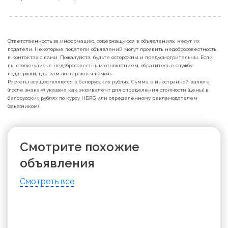
Ответственность за информацию, содержащуюся в объявлениях, несут их
податели. Некоторые податели объявлений могут проявить недобросовестность
в контактах с вами. Пожалуйста, будьте осторожны и предусмотрительны. Если
вы столкнулись с недобросовестным отношением, обратитесь в службу
поддержки, где вам постараются помочь.
Расчёты осуществляются в белорусских рублях. Сумма в иностранной валюте
(после знака ≈) указана как эквивалент для определения стоимости (цены) в
белорусских рублях по курсу НБРБ или определённому рекламодателем
(заказчиком).
Смотрите похожие
объявления
Смотреть все