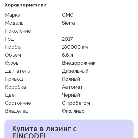
Характеристики
Марка
GMC
Модель
Sierra
Поколение
Год
2017
Пробег
180000 км
Объем
6.6 л
Кузов
Внедорожник
Двигатель
Дизельный
Привод
Полный
Коробка
Автомат
Цвет
Черный
Состояние
C пробегом
Владелец
Физ. лицо
Купите в лизинг с
FINCODE!