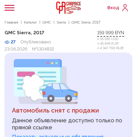
Вход
Главная
Каталог
GMC
Sierra
GMC Sierra, 2017
GMC Sierra, 2017
159 999 BYN
≈ 55 555 USD
27
Опубликовано
≈ 45 845 EUR
≈ 4 347 799 RUB
23.06.2026
№1304832
Автомобиль снят с продажи
Данное объявление доступно только по
прямой ссылке
Показать актуальные объявления