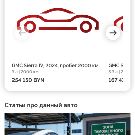
GMC Sierra IV, 2024, пробег 2000 км
GMC Sierra
3 л | 2000 км
5.3 л | 28000
254 150 BYN
167 437 B
Статьи про данный авто