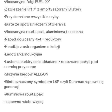
•Akcesoryjne felgi FUEL 22"
•Zawieszenie lift 7" z amortyzatorami Bilstein
•Przyciemnione wszystkie szyby
•Burta ze spowalniaczem otwierania
•Akcesoryjna roleta paki, aluminiowa j szczelna
•Napęd dołączany 4x4 + reduktory
•HeadUp z ostrzeganiem o kolizji
•Ładowarka indukcyjna
•Lusterka elektrycznie składane + rozsuwane pałąki pod 
szeroką przyczepę
•Skrzynia biegów ALLISON
•Silnik oznaczony symbolem L5P czyli Duramax najnowszej 
generacji
•Aluminiowa roleta paki
i zapewne wiele więcej.