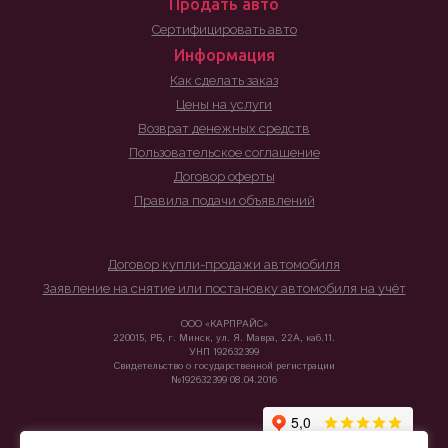
Продать авто
Сертифицировать авто
Информация
Как сделать заказ
Цены на услуги
Возврат денежных средств
Пользовательское соглашение
Договор оферты
Правила подачи объявлений
Договор купли-продажи автомобиля
Заявление на снятие или постановку автомобиля на учёт
ООО «КАРПРАЙС»
220015, РБ, г. Минск, ул. Я. Мавра, 22А, каб.11.
УНП 192632399
Свидетельство о государственной регистрации
№192632399 08.04.2016