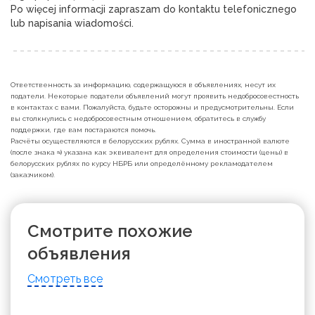
Po więcej informacji zapraszam do kontaktu telefonicznego 
lub napisania wiadomości.
Ответственность за информацию, содержащуюся в объявлениях, несут их
податели. Некоторые податели объявлений могут проявить недобросовестность
в контактах с вами. Пожалуйста, будьте осторожны и предусмотрительны. Если
вы столкнулись с недобросовестным отношением, обратитесь в службу
поддержки, где вам постараются помочь.
Расчёты осуществляются в белорусских рублях. Сумма в иностранной валюте
(после знака ≈) указана как эквивалент для определения стоимости (цены) в
белорусских рублях по курсу НБРБ или определённому рекламодателем
(заказчиком).
Смотрите похожие
объявления
Смотреть все