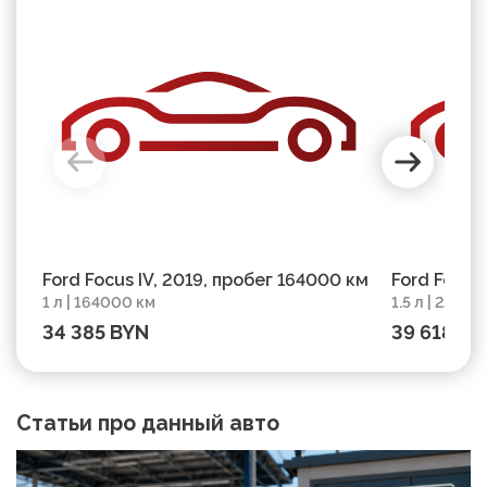
Ford Focus IV, 2019, пробег 164000 км
Ford Focus
1 л | 164000 км
1.5 л | 2200
34 385 BYN
39 618 BY
Статьи про данный авто