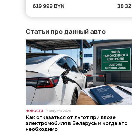
619 999 BYN
38 3
Статьи про данный авто
НОВОСТИ
7 августа 2026
Как отказаться от льгот при ввозе
электромобиля в Беларусь и когда это
необходимо