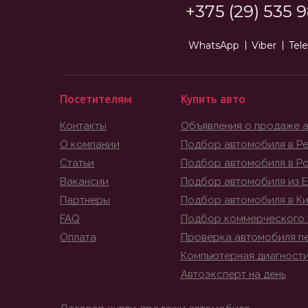
+375 (29) 535 9
WhatsApp
Viber
Tel
Посетителям
Купить авто
Контакты
Объявления о продаже 
О компании
Подбор автомобиля в Ре
Статьи
Подбор автомобиля в Р
Вакансии
Подбор автомобиля из 
Партнеры
Подбор автомобиля в К
FAQ
Подбор коммерческого 
Оплата
Проверка автомобиля п
Компьютерная диагност
Автоэксперт на день