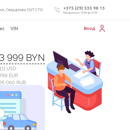
+375 (29) 535 98 13
ск, Свердлова 23/7 СТО
Ежедневно с 10:00 до 21:00
ис
VIN
Вход
Подбор коммерческого авто
3 999 BYN
Проверка VIN номера авто
 111 USD
Пригон авто из Беларуси
 799 EUR
Подбор мотоцикла
826 060 RUB