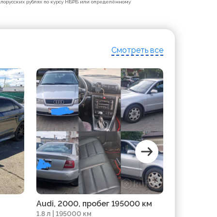
белорусских рублях по курсу НБРБ или определённому
Смотреть все
Audi, 2000, пробег 195000 км
Audi, 2026
1.8 л | 195000 км
| 1 км