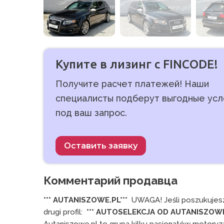
Купите в лизинг с FINCODE!
Получите расчет платежей! Наши
специалисты подберут выгодные усл
под ваш запрос.
Оставить заявку
Комментарий продавца
*** AUTANISZOWE.PL***
  UWAGA! Jeśli poszukujesz 
drugi profil:  
*** AUTOSELEKCJA OD AUTANISZOWE.