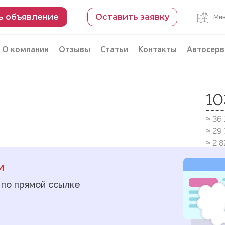
ь объявление
Оставить заявку
Мин
О компании
Отзывы
Статьи
Контакты
Автосерв
Безопасная сделка
10
рации
Подбор автомобиля из Китая
≈ 36
Автоэксперт на день
≈ 29
Компьютерная диагностика
≈ 2 
и
 по прямой ссылке