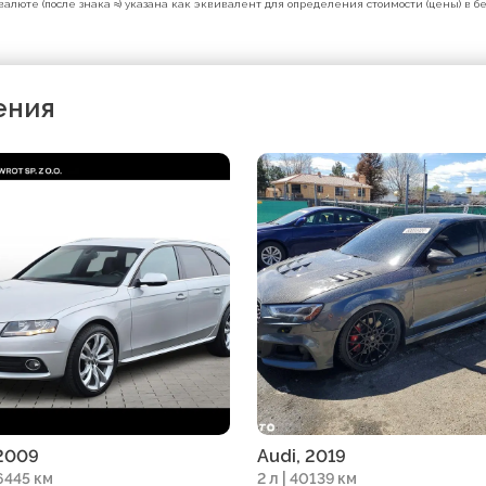
валюте (после знака ≈) указана как эквивалент для определения стоимости (цены) в 
ения
 2009
Audi, 2019
76445 км
2 л | 40139 км