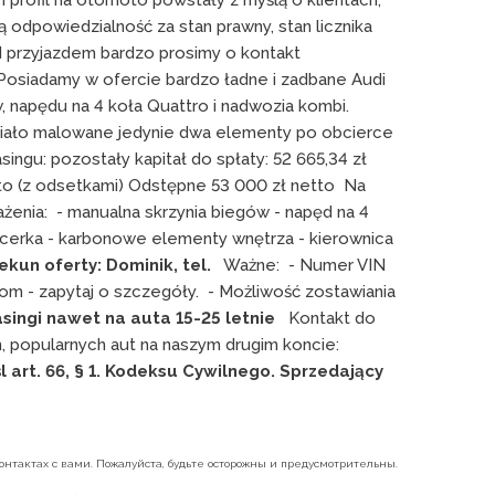
profil na otomoto powstały z myślą o klientach, 
 odpowiedzialność za stan prawny, stan licznika 
d przyjazdem bardzo prosimy o kontakt 
Posiadamy w ofercie bardzo ładne i zadbane Audi 
 napędu na 4 koła Quattro i nadwozia kombi. 
iało malowane jedynie dwa elementy po obcierce 
ngu: pozostały kapitał do spłaty: 52 665,34 zł 
to (z odsetkami) Odstępne 53 000 zł netto  Na 
nia:  - manualna skrzynia biegów - napęd na 4 
cerka - karbonowe elementy wnętrza - kierownica 
ekun oferty: Dominik, tel. 
  Ważne:  - Numer VIN 
- zapytaj o szczegóły.  - Możliwość zostawiania 
singi nawet na auta 15-25 letnie
   Kontakt do 
ch, popularnych aut na naszym drugim koncie: 
 art. 66, § 1. Kodeksu Cywilnego. Sprzedający 
нтактах с вами. Пожалуйста, будьте осторожны и предусмотрительны.