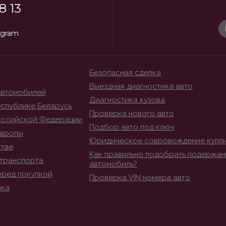
8 13
egram
Безопасная сделка
Выездная диагностика авто
автомобилей
Диагностика кузова
спублике Беларусь
Проверка нового авто
оссийской Федерации
Подбор авто под ключ
Европы
Юридическое совровождение купл
итае
Как правильно подобрать подержан
транспорта
автомобиль?
еред покупкой
Проверка VIN номера авто
ика