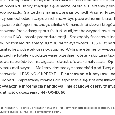
cji z nietypowym podejściem do handlu. Nasza strona www jak i 
at produktu, który znajduje się w naszej ofercie. Bierzemy pełną
go pojazdu.  
Sprzedaj z nami swój samochód!
  Ważne:  Prze
 przy samochodach część z nich może być poza adresem biura.  
ączenie dużego i mocnego silnika V8, manualnej skrzyni biegów,
isowane (posiadamy sporo faktur). Audi jest bezwypadkowe, m
asingu PKO - prosta procedura cesji.   Szczegóły finansowe leasi
k) pozostało do spłaty 30 z 36 rat w wysokości 1 155,12 zł net
kapitał bez odsetek oraz odstępne.  Wybrane elementy wyposaże
przednie fotele - podgrzewane przednie fotele - skórzana tapi
kowania przód/tył - nawigacja - dwustrefowa klimatyzacja   
Opi
ytaniu mailowym.  - Możemy dostarczyć samochód pod Twój dom 
nansowanie : LEASING / KREDYT  
- Finansowanie klasyków, lea
tel.  Robert   Zapraszamy również do zapoznania się z ofertą inny
t wyłącznie informacją handlową i nie stanowi oferty w myśl
ualność ogłoszenia.
  44FOX-ID: 56
их податели. Некоторые податели объявлений могут проявить недобросовестность в ко
лужбу поддержки, где вам постараются помочь.