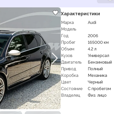
Характеристики
Марка
Audi
Модель
Год
2006
Пробег
165000 км
Объем
4.2 л
Кузов
Универсал
Двигатель
Бензиновый
Привод
Полный
Коробка
Механика
Цвет
Черный
Состояние
C пробегом
Владелец
Физ. лицо