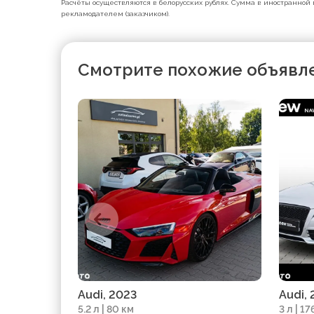
Расчёты осуществляются в белорусских рублях. Сумма в иностранной 
рекламодателем (заказчиком).
Смотрите похожие объявл
Audi, 2023
Audi,
5.2 л | 80 км
3 л | 1