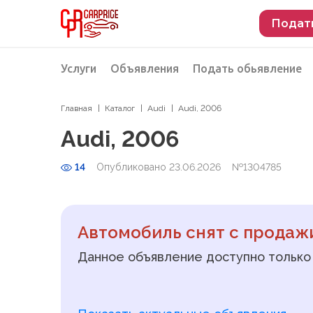
Подат
Услуги
Объявления
Подать обьявление
Главная
Каталог
Audi
Audi, 2006
Разместить объявление о продаже
Подбор автомобиля
Audi, 2006
Подбор автомобиля из Российской Феде
14
Опубликовано 23.06.2026
№1304785
Подбор автомобиля из Европы
Проверка автомобиля перед покупкой
Автомобиль снят с продаж
Данное объявление доступно только