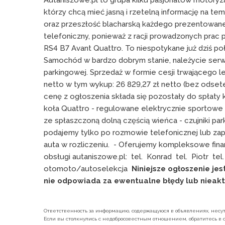
Autaniszowe.pl to grupa kilku pasjonatów motoryza
którzy chcą mieć jasną i rzetelną informację na tem
oraz przeszłość blacharską każdego prezentowane
telefoniczny, ponieważ z racji prowadzonych prac
RS4 B7 Avant Quattro. To niespotykane już dziś poł
Samochód w bardzo dobrym stanie, należycie serw
parkingowej. Sprzedaż w formie cesji trwającego le
netto w tym wykup: 26 829,27 zł netto (bez odsete
cenę z ogłoszenia składa się pozostały do spłaty 
koła Quattro - regulowane elektrycznie sportowe 
ze spłaszczoną dolną częścią wieńca - czujniki par
podajemy tylko po rozmowie telefonicznej lub zap
auta w rozliczeniu.  - Oferujemy kompleksowe fi
obsługi autaniszowe.pl:  tel.  Konrad  tel.  Piotr  
otomoto/autoselekcja  
Niniejsze ogłoszenie jes
nie odpowiada za ewentualne błędy lub nieakt
Ответственность за информацию, содержащуюся в объявлениях, несут 
Если вы столкнулись с недобросовестным отношением, обратитесь в с