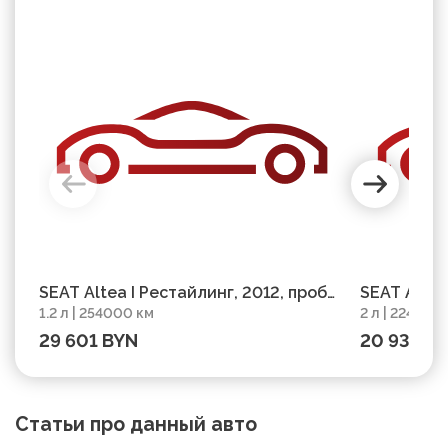
SEAT Altea I Рестайлинг, 2012, пробег
SEAT Altea
1.2 л | 254000 км
2 л | 224000
254000 км
29 601 BYN
20 930 B
Статьи про данный авто