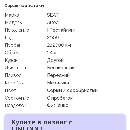
Характеристики
Марка
SEAT
Модель
Altea
Поколение
I Рестайлинг
Год
2009
Пробег
282300 км
Объем
1.4 л
Кузов
Другой
Двигатель
Бензиновый
Привод
Передний
Коробка
Механика
Цвет
Серый / серебристый
Состояние
C пробегом
Владелец
Физ. лицо
Купите в лизинг с
FINCODE!