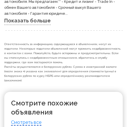
автомобиля. Мы предлагаем:** - Кредит и лизинг - Trade In - 
обмен Вашего автомобиля - Срочный выкуп Вашего 
автомобиля - Гарантия юридиче...
Показать больше
Ответственность за информацию, содержащуюся в объявлениях, несут их
податели. Некоторые податели объявлений могут проявить недобросовестность
в контактах с вами. Пожалуйста, будьте осторожны и предусмотрительны. Если
вы столкнулись с недобросовестным отношением, обратитесь в службу
поддержки, где вам постараются помочь.
Расчёты осуществляются в белорусских рублях. Сумма в иностранной валюте
(после знака ≈) указана как эквивалент для определения стоимости (цены) в
белорусских рублях по курсу НБРБ или определённому рекламодателем
(заказчиком).
Смотрите похожие
объявления
Смотреть все