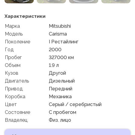
Характеристики
Марка
Mitsubishi
Модель
Carisma
Поколение
I Рестайлинг
Год
2000
Пробег
327000 км
Объем
1.9 л
Кузов
Другой
Двигатель
Дизельный
Привод
Передний
Коробка
Механика
Цвет
Серый / серебристый
Состояние
C пробегом
Владелец
Физ. лицо