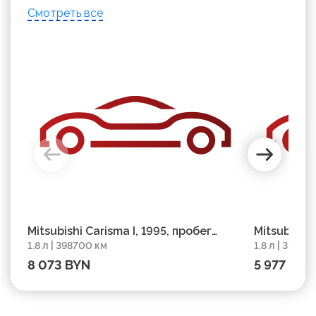
Смотреть все
Mitsubishi Carisma I, 1995, пробег
Mitsubishi 
1.8 л | 398700 км
1.8 л | 3500
398700 км
350000 км
8 073 BYN
5 977 BYN