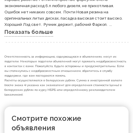
экономичная расход 6 л любого дизеля, не прихотливая.   
Ошибок нет никаких совсем.  Почти Новая резина на 
оригинальных литых дисках, пасадка высокая стоит высоко.  
Хороший Лэд свет.  Ручник держит, рабочий Фаркоп.  ...
Показать больше
Ответственность за информацию, содержащуюся в объявлениях, несут их
податели. Некоторые податели объявлений могут проявить недобросовестность
в контактах с вами. Пожалуйста, будьте осторожны и предусмотрительны. Если
вы столкнулись с недобросовестным отношением, обратитесь в службу
поддержки, где вам постараются помочь.
Расчёты осуществляются в белорусских рублях. Сумма в иностранной валюте
(после знака ≈) указана как эквивалент для определения стоимости (цены) в
белорусских рублях по курсу НБРБ или определённому рекламодателем
(заказчиком).
Смотрите похожие
объявления