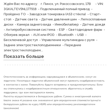
Ждём Вас по адресу:    г. Пинск, ул. Рокоссовского, 17В      - VIN: 
3GKALTEV5NL177918  - Подключаемый полный привод  - 
Пройдено ТО  - Заводская тонировка (AS3 стёкла)  - Старт-
стоп  - Датчик света  - Датчик давления шин  - Легкосплавные 
диски  - Камера заднего вида  - Иммобилайзер  - Датчик дождя  
- Антипробуксовочная система  - ESP  - Светодиодные фары  - 
Обогрев зеркал  - AUX или IPOD  - Bluetooth  - USB  - 
Бесключевой доступ  - Управление мультимедиа с руля  - 
Задние электростеклоподъемники  - Передние 
электростеклоподъем...
Показать больше
Ответственность за информацию, содержащуюся в объявлениях, несут их
податели. Некоторые податели объявлений могут проявить недобросовестность
в контактах с вами. Пожалуйста, будьте осторожны и предусмотрительны. Если
вы столкнулись с недобросовестным отношением, обратитесь в службу
поддержки, где вам постараются помочь.
Расчёты осуществляются в белорусских рублях. Сумма в иностранной валюте
(после знака ≈) указана как эквивалент для определения стоимости (цены) в
белорусских рублях по курсу НБРБ или определённому рекламодателем
(заказчиком).