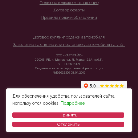
Пользовательское соглашение
Договор оферты
Правила подачи объявлений
Договор купли-продажи автомобиля
Заявление на снятие или постановку автомобиля на учёт
ООО «КАРПРАЙС»
220015, РБ, г. Минск, ул. Я. Мавра, 22А, каб.11.
УНП 192632399
Свидетельство о государственной регистрации
№192632399 08.04.2016
Для обеспечения удобства пользователей сайта
используются cookies.
Подробнее
Принять
Отклонить
© 2026 Carprice - Подбор и продажа автомобилей из Беларуси, Европы и Китая.