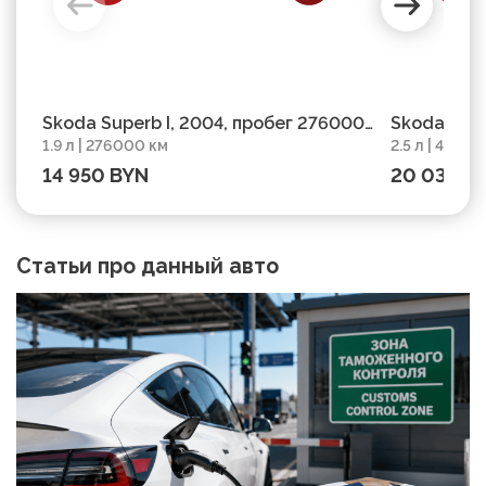
Skoda Superb I, 2004, пробег 276000
Skoda Supe
1.9 л | 276000 км
2.5 л | 4800
км
км
14 950 BYN
20 033 B
Статьи про данный авто