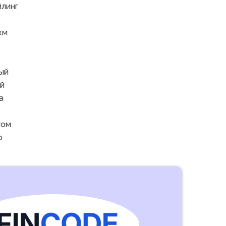
йлинг
км
ый
й
а
гом
о