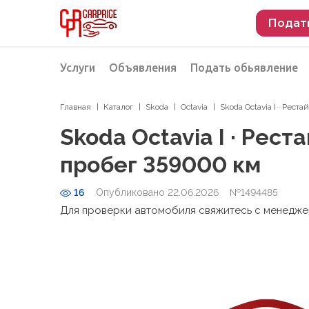
Подат
Услуги
Объявления
Подать обьявление
Главная
Каталог
Skoda
Octavia
Skoda Octavia I · Рест
Разместить объявление о продаже
Подбор автомобиля
Skoda Octavia I · Рест
Подбор автомобиля из Российской Феде
пробег 359000 км
Подбор автомобиля из Европы
16
Опубликовано 22.06.2026
Проверка автомобиля перед покупкой
№1494485
Для проверки автомобиля свяжитесь с менедж