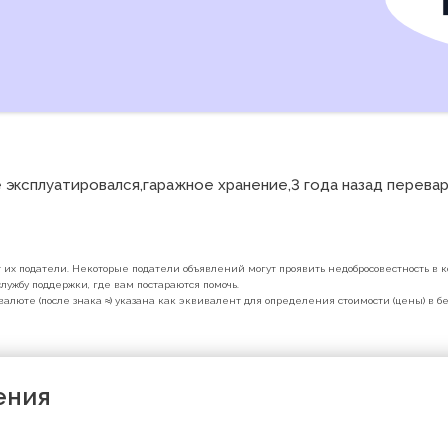
эксплуатировался,гаражное хранение,3 года назад перевар
их податели. Некоторые податели объявлений могут проявить недобросовестность в ко
лужбу поддержки, где вам постараются помочь.
валюте (после знака ≈) указана как эквивалент для определения стоимости (цены) в 
ения