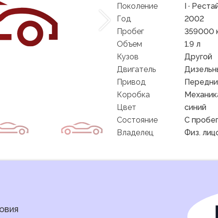
Поколение
I · Реста
Год
2002
Пробег
359000 
Объем
1.9 л
Кузов
Другой
Двигатель
Дизельн
Привод
Передни
Коробка
Механик
Цвет
синий
Состояние
C пробе
Владелец
Физ. лиц
овия