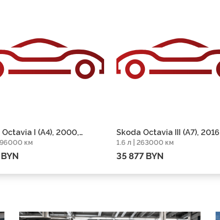
Octavia I (A4), 2000,
Skoda Octavia III (A7), 2016
 396000 км
1.6 л | 263000 км
г 396000 км
пробег 263000 км
 BYN
35 877 BYN