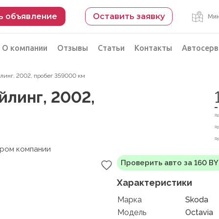
ь объявление
Оставить заявку
Мин
О компании
Отзывы
Статьи
Контакты
Автосерв
айлинг, 2002, пробег 359000 км
Безопасная сделка
айлинг, 2002,
рации
Подбор автомобиля из Китая
≈
Автоэксперт на день
≈
Компьютерная диагностика
≈
ером компании
Проверить авто за 160 B
Характеристики
Марка
Skoda
Модель
Octavia