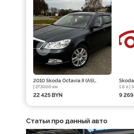
2010 Skoda Octavia II (A5)
Skoda 
| 273000 км
1.6 л |
Рестайлинг
пробе
22 425 BYN
9 269
Статьи про данный авто