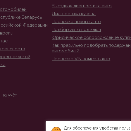
Выездная диагностика авто
автомобилей
Диагностика кузова
спублике Беларусь
Проверка нового авто
оссийской Федерации
Подбор авто под ключ
Европы
Юридическое совровождение купл
итае
Как правильно подобрать подержан
транспорта
автомобиль?
еред покупкой
Проверка VIN номера авто
ика
 на учёт
Для обеспечения удобства польз