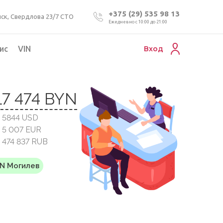
+375 (29) 535 98 13
ск, Свердлова 23/7 СТО
Ежедневно с 10:00 до 21:00
ис
VIN
Вход
Подбор коммерческого авто
17 474 BYN
Проверка VIN номера авто
 5844 USD
Пригон авто из Беларуси
 5 007 EUR
Подбор мотоцикла
 474 837 RUB
YN Могилев