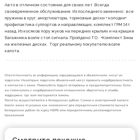
Авто в отличном состоянии для своих лет. Всегда 
своевременное обслуживание. Из последнего заменено : все 
пружины в круг, амортизаторы, тормозные диски + колодки+ 
профилактика суппортов и направляющих, комплект ГРМ 14т 
назад. Из косяков пору жуков на передних крыльях и на крышке 
багажника возле стоп сигнала. Пройдено ТО.  +Комплект Зины 
на железных дисках.  Торг реальному покупателю возле 
капота. 
Ответственность за информацию, содержащуюся в объявлениях, несут их
податели. Некоторые податели объявлений могут проявить недобросовестность
в контактах с вами. Пожалуйста, будьте осторожны и предусмотрительны. Если
вы столкнулись с недобросовестным отношением, обратитесь в службу
поддержки, где вам постараются помочь.
Расчёты осуществляются в белорусских рублях. Сумма в иностранной валюте
(после знака ≈) указана как эквивалент для определения стоимости (цены) в
белорусских рублях по курсу НБРБ или определённому рекламодателем
(заказчиком).