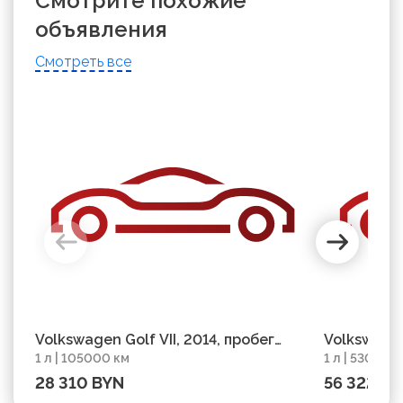
Смотрите похожие
объявления
Смотреть все
Volkswagen Golf VII, 2014, пробег
Volkswagen
1 л | 105000 км
1 л | 53000 
105000 км
2019, проб
28 310 BYN
56 322 B