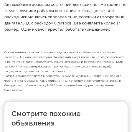
Автомобиль в хорошем состоянии для своих лет.Не гремит не 
стучит, ручник в рабочем состоянии, стёкла целые, все 
расходники менялись своевременно, хороший атмосферный 
двигатель 1,6 с расходом 6 литров. Два комплекта колёс 17 
размер.  Один нюанс перестал работать кондиционер 
Ответственность за информацию, содержащуюся в объявлениях, несут их
податели. Некоторые податели объявлений могут проявить недобросовестность
в контактах с вами. Пожалуйста, будьте осторожны и предусмотрительны. Если
вы столкнулись с недобросовестным отношением, обратитесь в службу
поддержки, где вам постараются помочь.
Расчёты осуществляются в белорусских рублях. Сумма в иностранной валюте
(после знака ≈) указана как эквивалент для определения стоимости (цены) в
белорусских рублях по курсу НБРБ или определённому рекламодателем
(заказчиком).
Смотрите похожие
объявления