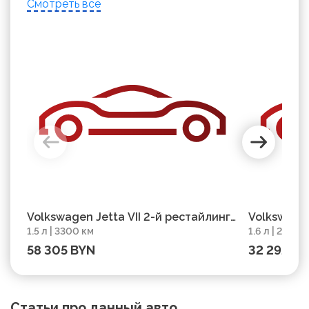
Смотреть все
Volkswagen Jetta VII 2-й рестайлинг,
Volkswagen
1.5 л | 3300 км
1.6 л | 2100
2025, пробег 3300 км
2015, проб
58 305 BYN
32 292 B
Статьи про данный авто