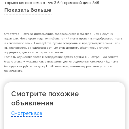
тормозная система от vw 3.6 (тормозной диск 345...
Показать больше
Ответственность за информацию, содержащуюся в объявлениях, несут их
податели. Некоторые податели объявлений могут проявить недобросовестность
в контактах с вами. Пожалуйста, будьте осторожны и предусмотрительны. Если
вы столкнулись с недобросовестным отношением, обратитесь в службу
поддержки, где вам постараются помочь.
Расчёты осуществляются в белорусских рублях. Сумма в иностранной валюте
(после знака ≈) указана как эквивалент для определения стоимости (цены) в
белорусских рублях по курсу НБРБ или определённому рекламодателем
(заказчиком).
Смотрите похожие
объявления
Смотреть все