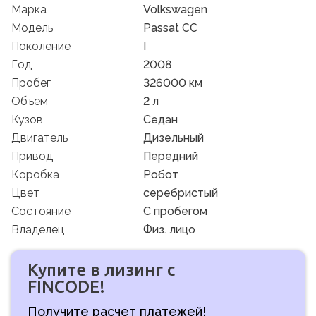
Марка
Volkswagen
Модель
Passat CC
Поколение
I
Год
2008
Пробег
326000 км
Объем
2 л
Кузов
Седан
Двигатель
Дизельный
Привод
Передний
Коробка
Робот
Цвет
серебристый
Состояние
C пробегом
Владелец
Физ. лицо
Купите в лизинг с
FINCODE!
Получите расчет платежей!