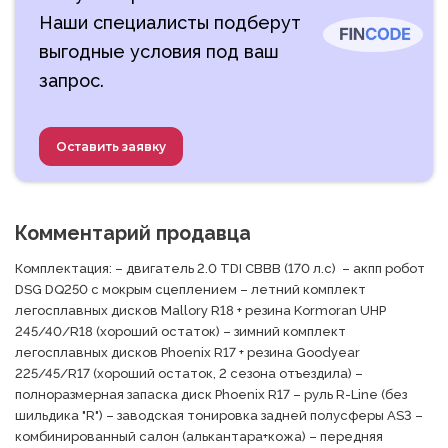
Наши специалисты подберут
выгодные условия под ваш
запрос.
Оставить заявку
Комментарий продавца
Комплектация: – двигатель 2.0 TDI CBBB (170 л.с)  – акпп робот 
DSG DQ250 с мокрым сцеплением – летний комплект 
легосплавных дисков Mallory R18 + резина Kormoran UHP 
245/40/R18 (хороший остаток) – зимний комплект 
легосплавных дисков Phoenix R17 + резина Goodyear  
225/45/R17 (хороший остаток, 2 сезона отъездила) – 
полноразмерная запаска диск Phoenix R17 – руль R-Line (без 
шильдика "R") – заводская тонировка задней полусферы AS3 – 
комбинированный салон (алькантара+кожа) – передняя 