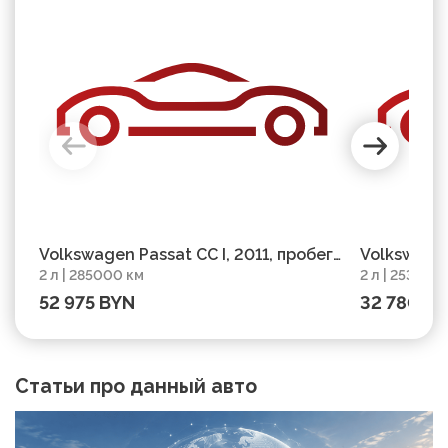
Volkswagen Passat CC I, 2011, пробег
Volkswagen
2 л | 285000 км
2 л | 253000
285000 км
253000 км
52 975 BYN
32 780 B
Статьи про данный авто