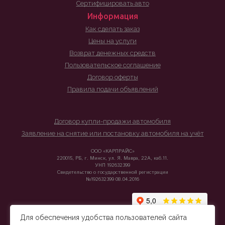
Сертифицировать авто
Информация
Как сделать заказ
Цены на услуги
Возврат денежных средств
Пользовательское соглашение
Договор оферты
Правила подачи объявлений
Договор купли-продажи автомобиля
Заявление на снятие или постановку автомобиля на учёт
ООО «КАРПРАЙС»
220015, РБ, г. Минск, ул. Я. Мавра, 22А, каб.11.
УНП 192632399
Свидетельство о государственной регистрации
№192632399 08.04.2016
Для обеспечения удобства пользователей сайта