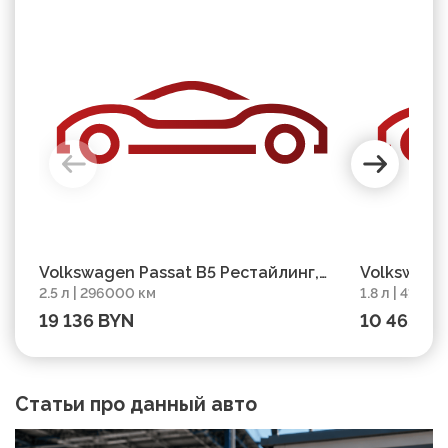
Volkswagen Passat B5 Рестайлинг,
Volkswagen
2.5 л | 296000 км
1.8 л | 41400
2002, пробег 296000 км
414000 км
19 136 BYN
10 465 B
Статьи про данный авто