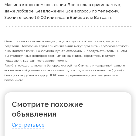
Машина в хорошем состоянии. Все стекла оригинальные, 
даже лобовое. Без вложений. Все вопросы по телефону. 
Звонить после 18-00 или писать Вайбер или Ватсапп.
Ответственность за информацию, содержащуюся в объявлениях, несут их
податели. Некоторые податели объявлений могут проявить недобросовестность
в контактах с вами. Пожалуйста, будьте осторожны и предусмотрительны. Если
вы столкнулись с недобросовестным отношением, обратитесь в службу
поддержки, где вам постараются помочь.
Расчёты осуществляются в белорусских рублях. Сумма в иностранной валюте
(после знака ≈) указана как эквивалент для определения стоимости (цены) в
белорусских рублях по курсу НБРБ или определённому рекламодателем
(заказчиком).
Смотрите похожие
объявления
Смотреть все