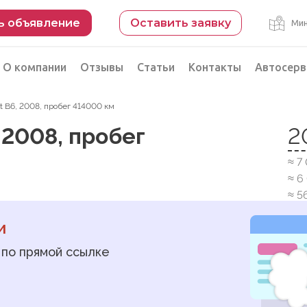
ь объявление
Оставить заявку
Мин
О компании
Отзывы
Статьи
Контакты
Автосерв
t B6, 2008, пробег 414000 км
Безопасная сделка
 2008, пробег
2
рации
Подбор автомобиля из Китая
≈ 7
Автоэксперт на день
≈ 6
Компьютерная диагностика
≈ 5
и
 по прямой ссылке