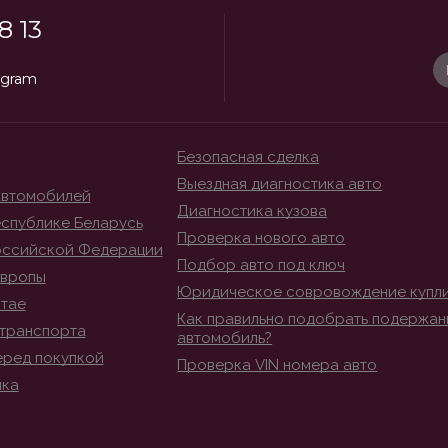
8 13
egram
Безопасная сделка
Выездная диагностика авто
автомобилей
Диагностика кузова
спублике Беларусь
Проверка нового авто
оссийской Федерации
Подбор авто под ключ
Европы
Юридическое совровождение купл
итае
Как правильно подобрать подержан
транспорта
автомобиль?
еред покупкой
Проверка VIN номера авто
ика