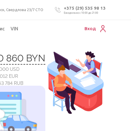
+375 (29) 535 98 13
ск, Свердлова 23/7 СТО
Ежедневно с 10:00 до 21:00
ис
VIN
Вход
Подбор коммерческого авто
0 860 BYN
Проверка VIN номера авто
 000 USD
Пригон авто из Беларуси
 012 EUR
Подбор мотоцикла
63 784 RUB