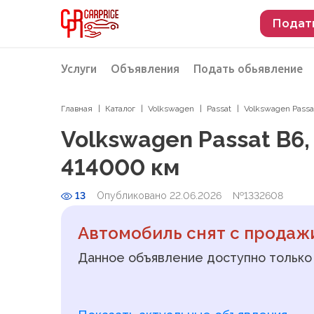
Подат
Услуги
Объявления
Подать обьявление
Главная
Каталог
Volkswagen
Passat
Volkswagen Passa
Разместить объявление о продаже
Подбор автомобиля
Volkswagen Passat B6,
Подбор автомобиля из Российской Феде
414000 км
Подбор автомобиля из Европы
13
Опубликовано 22.06.2026
Проверка автомобиля перед покупкой
№1332608
Автомобиль снят с продаж
Данное объявление доступно только