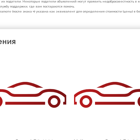
их податели. Некоторые податели объявлений могут проявить недобросовестность в ко
лужбу поддержки, где вам постараются помочь.
валюте (после знака ≈) указана как эквивалент для определения стоимости (цены) в 
ения