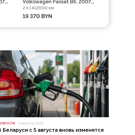
07,
Volkswagen Passat B6, 2007,
Volkswagen
2 л | 412000 км
1.8 л | 2950
пробег 412000 км
пробег 29
19 370 BYN
19 072 B
ОВОСТИ
3 августа 2026
В Беларуси с 5 августа вновь изменятся