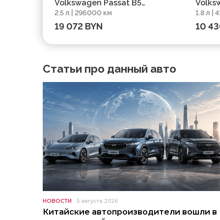
Volkswagen Passat B5
Volksw
2.5 л | 296000 км
1.8 л |
Рестайлинг, 2002, пробег
пробе
19 072 BYN
10 4
296000 км
Статьи про данный авто
НОВОСТИ
5 августа 2026
Китайские автопроизводители вошли в