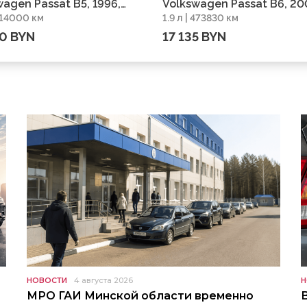
agen Passat B5, 1996,
Volkswagen Passat B6, 20
 414000 км
1.9 л | 473830 км
г 414000 км
пробег 473830 км
30 BYN
17 135 BYN
НОВОСТИ
4 августа 2026
Н
МРО ГАИ Минской области временно