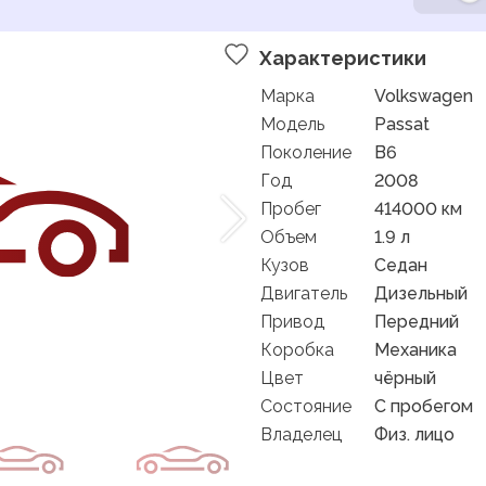
Характеристики
Марка
Volkswagen
Модель
Passat
Поколение
B6
Год
2008
Пробег
414000 км
Объем
1.9 л
Кузов
Седан
Двигатель
Дизельный
Привод
Передний
Коробка
Механика
Цвет
чёрный
Состояние
C пробегом
Владелец
Физ. лицо