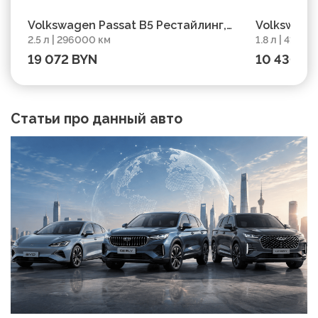
Volkswagen Passat B5 Рестайлинг,
Volkswagen
2.5 л | 296000 км
1.8 л | 41400
2002, пробег 296000 км
414000 км
19 072 BYN
10 430 B
Статьи про данный авто