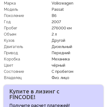
Марка
Volkswagen
Модель
Passat
Поколение
B6
Год
2007
Пробег
276000 км
Объем
2 л
Кузов
Другой
Двигатель
Дизельный
Привод
Передний
Коробка
Механика
Цвет
чёрный
Состояние
C пробегом
Владелец
Физ. лицо
Купите в лизинг с
FINCODE!
Получите расчет платежей!