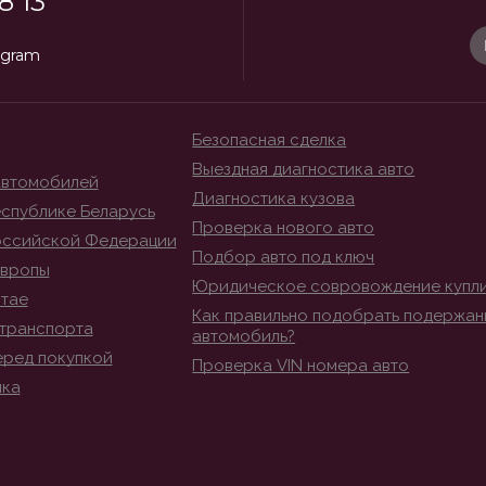
8 13
egram
Безопасная сделка
Выездная диагностика авто
автомобилей
Диагностика кузова
спублике Беларусь
Проверка нового авто
оссийской Федерации
Подбор авто под ключ
Европы
Юридическое совровождение купл
итае
Как правильно подобрать подержан
транспорта
автомобиль?
еред покупкой
Проверка VIN номера авто
ика