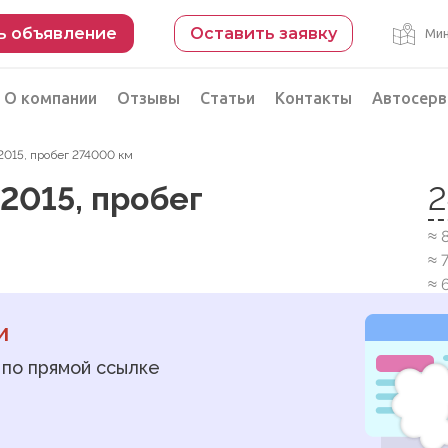
ь объявление
Оставить заявку
Мин
О компании
Отзывы
Статьи
Контакты
Автосерв
, 2015, пробег 274000 км
Безопасная сделка
, 2015, пробег
2
рации
Подбор автомобиля из Китая
≈ 
Автоэксперт на день
≈ 
Компьютерная диагностика
≈ 
и
 по прямой ссылке