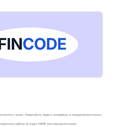
нтактах с вами. Пожалуйста, будьте осторожны и предусмотрительны.
белорусских рублях по курсу НБРБ или определённому