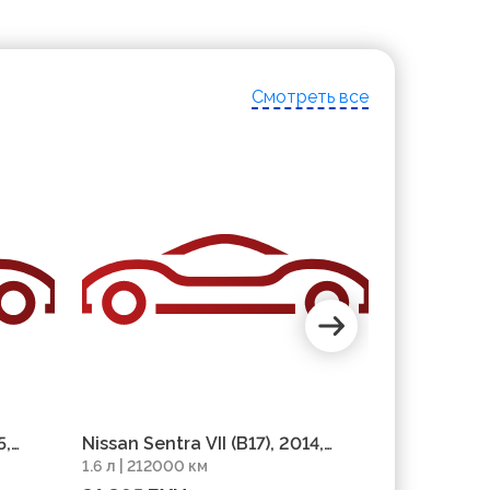
Смотреть все
5,
Nissan Sentra VII (B17), 2014,
Nissan Sent
1.6 л | 212000 км
1.6 л | 1270
пробег 212000 км
пробег 12