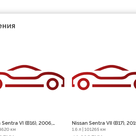
ения
 Sentra VI (B16), 2006,
Nissan Sentra VII (B17), 201
44620 км
1.6 л | 101265 км
г 244620 км
пробег 101265 км