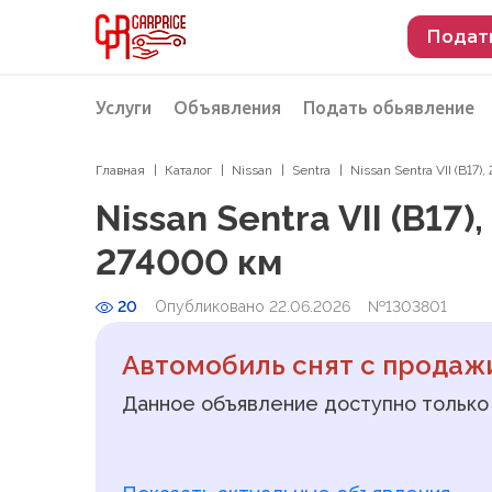
Подат
Услуги
Объявления
Подать обьявление
Главная
Каталог
Nissan
Sentra
Nissan Sentra VII (B17)
Разместить объявление о продаже
Подбор автомобиля
Nissan Sentra VII (B17)
Подбор автомобиля из Российской Феде
274000 км
Подбор автомобиля из Европы
20
Опубликовано 22.06.2026
Проверка автомобиля перед покупкой
№1303801
Автомобиль снят с продаж
Данное объявление доступно только