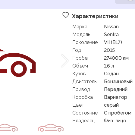
Характеристики
Марка
Nissan
Модель
Sentra
Поколение
VII (B17)
Год
2015
Пробег
274000 км
Объем
1.6 л
Кузов
Седан
Двигатель
Бензиновый
Привод
Передний
Коробка
Вариатор
Цвет
серый
Состояние
C пробегом
Владелец
Физ. лицо