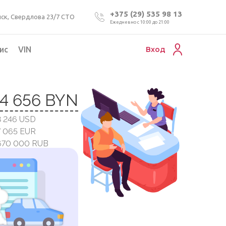
+375 (29) 535 98 13
ск, Свердлова 23/7 СТО
Ежедневно с 10:00 до 21:00
ис
VIN
Вход
Подбор коммерческого авто
4 656 BYN
Проверка VIN номера авто
8 246 USD
Пригон авто из Беларуси
7 065 EUR
Подбор мотоцикла
670 000 RUB