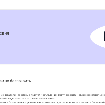
овия
нам не беспокоить 
их податели. Некоторые податели объявлений могут проявить недобросовестность в ко
лужбу поддержки, где вам постараются помочь.
валюте (после знака ≈) указана как эквивалент для определения стоимости (цены) в 