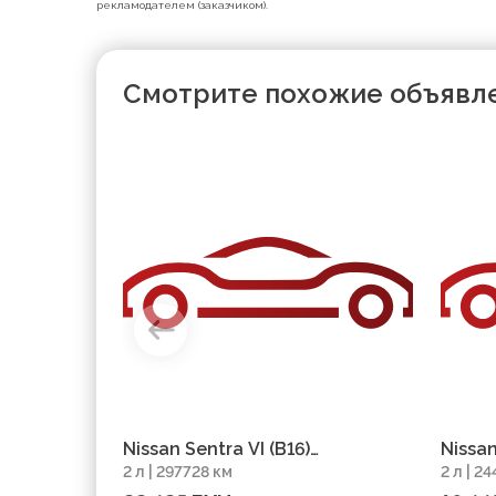
рекламодателем (заказчиком).
Смотрите похожие объявл
Nissan Sentra VI (B16)
Nissan
2 л | 297728 км
2 л | 2
Рестайлинг, 2012, пробег
пробе